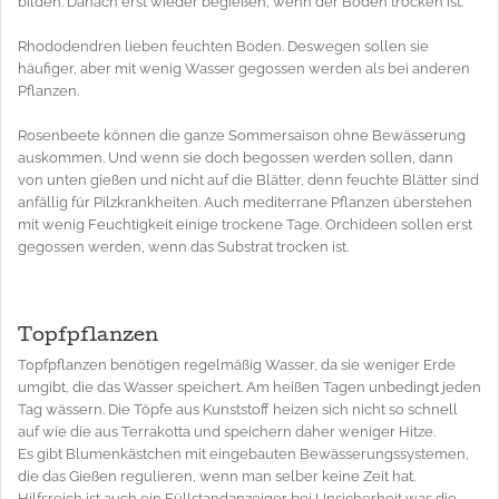
bilden. Danach erst wieder begießen, wenn der Boden trocken ist.
Rhododendren lieben feuchten Boden. Deswegen sollen sie
häufiger, aber mit wenig Wasser gegossen werden als bei anderen
Pflanzen.
Rosenbeete können die ganze Sommersaison ohne Bewässerung
auskommen. Und wenn sie doch begossen werden sollen, dann
von unten gießen und nicht auf die Blätter, denn feuchte Blätter sind
anfällig für Pilzkrankheiten. Auch mediterrane Pflanzen überstehen
mit wenig Feuchtigkeit einige trockene Tage. Orchideen sollen erst
gegossen werden, wenn das Substrat trocken ist.
Topfpflanzen
Topfpflanzen benötigen regelmäßig Wasser, da sie weniger Erde
umgibt, die das Wasser speichert. Am heißen Tagen unbedingt jeden
Tag wässern. Die Töpfe aus Kunststoff heizen sich nicht so schnell
auf wie die aus Terrakotta und speichern daher weniger Hitze.
Es gibt Blumenkästchen mit eingebauten Bewässerungssystemen,
die das Gießen regulieren, wenn man selber keine Zeit hat.
Hilfsreich ist auch ein Füllstandanzeiger bei Unsicherheit was die