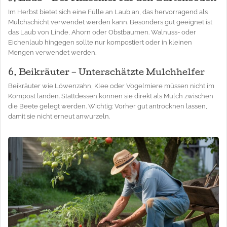
Im Herbst bietet sich eine Fülle an Laub an, das hervorragend als
Mulchschicht verwendet werden kann. Besonders gut geeignet ist
das Laub von Linde, Ahorn oder Obstbäumen. Walnuss- oder
Eichenlaub hingegen sollte nur kompostiert oder in kleinen
Mengen verwendet werden.
6. Beikräuter – Unterschätzte Mulchhelfer
Beikräuter wie Löwenzahn, Klee oder Vogelmiere müssen nicht im
Kompost landen. Stattdessen können sie direkt als Mulch zwischen
die Beete gelegt werden. Wichtig: Vorher gut antrocknen lassen,
damit sie nicht erneut anwurzeln.