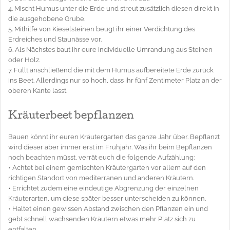
4. Mischt Humus unter die Erde und streut zusätzlich diesen direkt in
die ausgehobene Grube.
5. Mithilfe von Kieselsteinen beugt ihr einer Verdichtung des
Erdreiches und Staunässe vor.
6. Als Nächstes baut ihr eure individuelle Umrandung aus Steinen
oder Holz.
7. Füllt anschließend die mit dem Humus aufbereitete Erde zurück
ins Beet. Allerdings nur so hoch, dass ihr fünf Zentimeter Platz an der
oberen Kante lasst.
Kräuterbeet bepflanzen
Bauen könnt ihr euren Kräutergarten das ganze Jahr über. Bepflanzt
wird dieser aber immer erst im Frühjahr. Was ihr beim Bepflanzen
noch beachten müsst, verrät euch die folgende Aufzählung:
• Achtet bei einem gemischten Kräutergarten vor allem auf den
richtigen Standort von mediterranen und anderen Kräutern.
• Errichtet zudem eine eindeutige Abgrenzung der einzelnen
Kräuterarten, um diese später besser unterscheiden zu können.
• Haltet einen gewissen Abstand zwischen den Pflanzen ein und
gebt schnell wachsenden Kräutern etwas mehr Platz sich zu
entfalten.