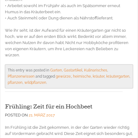
• Arbeitet sowohl im Frühjahr als auch im Spätsommer erneut
Humus in das Kräuterbeet ein.
• Auch Steinmehl oder Dung dienen als Nährstofflieferant.
Wie ihr seht, ist der Aufwand für einen Kräutergarten gar nicht so
hoch, wie er auf den ersten Blick wirkt. Bedenkt vor allem immer,
welchen Nutzen ihr davon habt. Nicht nur Hobbyköche profitieren
von eigenen Kräutern, um ihre Leckereien nach Belieben zu
würzen.
This entry was posted in
Garten
,
Gastartikel
,
Kulinarisches
,
Pflanzenwissen
and tagged
gewürze;
,
heimische
,
kräuter
,
kräutergarten
,
pflanzen
,
wildpflanzen
.
Frühling: Zeit für ein Hochbeet
POSTED ON
21. MÄRZ 2017
Im Frühling ist die Zeit gekommen, in der der Garten wieder richtig
auf Vordermann gebracht wird. Diese Zeit eignet sich besonders gut,