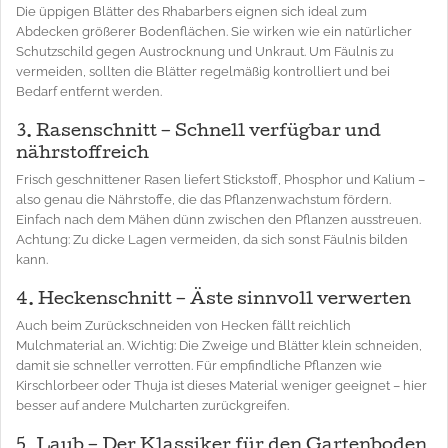
Die üppigen Blätter des Rhabarbers eignen sich ideal zum
Abdecken größerer Bodenflächen. Sie wirken wie ein natürlicher
Schutzschild gegen Austrocknung und Unkraut. Um Fäulnis zu
vermeiden, sollten die Blätter regelmäßig kontrolliert und bei
Bedarf entfernt werden.
3. Rasenschnitt – Schnell verfügbar und
nährstoffreich
Frisch geschnittener Rasen liefert Stickstoff, Phosphor und Kalium –
also genau die Nährstoffe, die das Pflanzenwachstum fördern.
Einfach nach dem Mähen dünn zwischen den Pflanzen ausstreuen.
Achtung: Zu dicke Lagen vermeiden, da sich sonst Fäulnis bilden
kann.
4. Heckenschnitt – Äste sinnvoll verwerten
Auch beim Zurückschneiden von Hecken fällt reichlich
Mulchmaterial an. Wichtig: Die Zweige und Blätter klein schneiden,
damit sie schneller verrotten. Für empfindliche Pflanzen wie
Kirschlorbeer oder Thuja ist dieses Material weniger geeignet – hier
besser auf andere Mulcharten zurückgreifen.
5. Laub – Der Klassiker für den Gartenboden