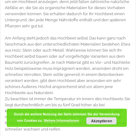
um ein Hochbeet anzulegen, denn jetzt fallen zahlreiche natürliche
Abfälle an, die Sie als organische Materialien für dieses Vorhaben
verwenden können. Sie erhalten dadurch für Ihr Hochbeet einen
Untergrund, der jede Menge Nährstoffe enthält und den späteren
Pflanzen sehr gut tut.
Am Anfang steht jedoch das Hochbeet selbst. Das kann ganz nach
Geschmack aus den unterschiedlichsten Materialien bestehen. Etwa
aus Holz, Stein oder auch Metall. Wahlweise können Sie sich Ihr
Hochbeet selbst bauen oder auf vorgefertigte Varianten aus dem
Baumarkt zurückgreifen. Je nach Material gibt es Vor- und Nachteile.
Holz beispielsweise muss imprägniert werden, ansonsten droht ein
schnelles Verrotten. Stein sollte generell in einem Betonbecken
verankert werden, gibt dem Hochbeet aber ansonsten ein sehr
schönes Äußeres. Höchst ansprechend sind vor allem jene
Hochbeete aus Naturstein.
Zu beachten ist immer die Temperatur im Innern des Hochbeets: Sie
liegt durchschnittlich um bis zu fünf Grad höher als bei
konventionellen Beeten. Auf diese Weise wird es möglich, auch
Durch die weitere Nutzung der Seite stimmen Sie der Verwendung
noch bis weit in den Herbst hinein hier Pflanzen anzubauen. Die
von Cookies zu.
Weitere Informationen
Akzeptieren
höhere Temperatur sorgt außerdem dafür, dass Obst und Gemüse
schneller wachsen und reifen.