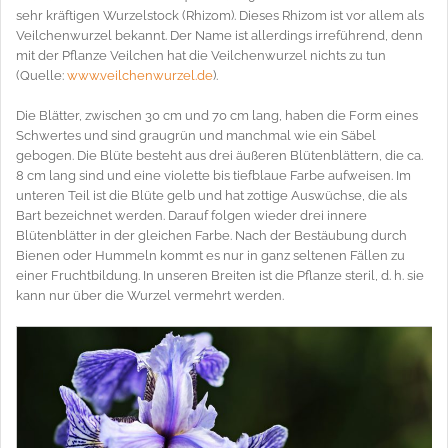
sehr kräftigen Wurzelstock (Rhizom). Dieses Rhizom ist vor allem als
Veilchenwurzel bekannt. Der Name ist allerdings irreführend, denn
mit der Pflanze Veilchen hat die Veilchenwurzel nichts zu tun
(Quelle:
www.veilchenwurzel.de
).
Die Blätter, zwischen 30 cm und 70 cm lang, haben die Form eines
Schwertes und sind graugrün und manchmal wie ein Säbel
gebogen. Die Blüte besteht aus drei äußeren Blütenblättern, die ca.
8 cm lang sind und eine violette bis tiefblaue Farbe aufweisen. Im
unteren Teil ist die Blüte gelb und hat zottige Auswüchse, die als
Bart bezeichnet werden. Darauf folgen wieder drei innere
Blütenblätter in der gleichen Farbe. Nach der Bestäubung durch
Bienen oder Hummeln kommt es nur in ganz seltenen Fällen zu
einer Fruchtbildung. In unseren Breiten ist die Pflanze steril, d. h. sie
kann nur über die Wurzel vermehrt werden.