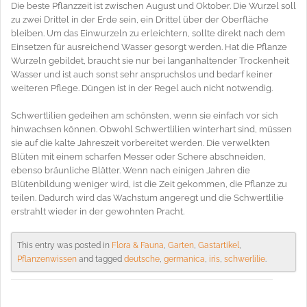
Die beste Pflanzzeit ist zwischen August und Oktober. Die Wurzel soll
zu zwei Drittel in der Erde sein, ein Drittel über der Oberfläche
bleiben. Um das Einwurzeln zu erleichtern, sollte direkt nach dem
Einsetzen für ausreichend Wasser gesorgt werden. Hat die Pflanze
Wurzeln gebildet, braucht sie nur bei langanhaltender Trockenheit
Wasser und ist auch sonst sehr anspruchslos und bedarf keiner
weiteren Pflege. Düngen ist in der Regel auch nicht notwendig.
Schwertlilien gedeihen am schönsten, wenn sie einfach vor sich
hinwachsen können. Obwohl Schwertlilien winterhart sind, müssen
sie auf die kalte Jahreszeit vorbereitet werden. Die verwelkten
Blüten mit einem scharfen Messer oder Schere abschneiden,
ebenso bräunliche Blätter. Wenn nach einigen Jahren die
Blütenbildung weniger wird, ist die Zeit gekommen, die Pflanze zu
teilen. Dadurch wird das Wachstum angeregt und die Schwertlilie
erstrahlt wieder in der gewohnten Pracht.
This entry was posted in
Flora & Fauna
,
Garten
,
Gastartikel
,
Pflanzenwissen
and tagged
deutsche
,
germanica
,
iris
,
schwerlilie
.