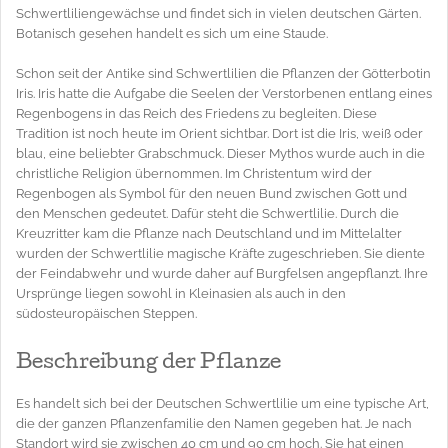
Schwertliliengewächse und findet sich in vielen deutschen Gärten.
Botanisch gesehen handelt es sich um eine Staude.
Schon seit der Antike sind Schwertlilien die Pflanzen der Götterbotin
Iris. Iris hatte die Aufgabe die Seelen der Verstorbenen entlang eines
Regenbogens in das Reich des Friedens zu begleiten. Diese
Tradition ist noch heute im Orient sichtbar. Dort ist die Iris, weiß oder
blau, eine beliebter Grabschmuck. Dieser Mythos wurde auch in die
christliche Religion übernommen. Im Christentum wird der
Regenbogen als Symbol für den neuen Bund zwischen Gott und
den Menschen gedeutet. Dafür steht die Schwertlilie. Durch die
Kreuzritter kam die Pflanze nach Deutschland und im Mittelalter
wurden der Schwertlilie magische Kräfte zugeschrieben. Sie diente
der Feindabwehr und wurde daher auf Burgfelsen angepflanzt. Ihre
Ursprünge liegen sowohl in Kleinasien als auch in den
südosteuropäischen Steppen.
Beschreibung der Pflanze
Es handelt sich bei der Deutschen Schwertlilie um eine typische Art,
die der ganzen Pflanzenfamilie den Namen gegeben hat. Je nach
Standort wird sie zwischen 40 cm und 90 cm hoch. Sie hat einen