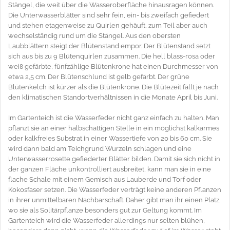
Stängel, die weit über die Wasseroberfläche hinausragen können.
Die Unterwasserblätter sind sehr fein, ein- bis zweifach gefiedert
und stehen etagenweise zu Quirlen gehäuft, zum Teil aber auch
wechselständig rund um die Stängel. Aus den obersten
Laubblättern steigt der Blütenstand empor. Der Blütenstand setzt
sich aus bis zu 9 Blütenquirlen zusammen. Die hell blass-rosa oder
weiß gefärbte, fünfzählige Blütenkrone hat einen Durchmesser von
etwa 2,5 cm. Der Blütenschlund ist gelb gefärbt. Der grüne
Blütenkelch ist kürzer als die Blütenkrone. Die Blütezeit fällt je nach
den klimatischen Standortverhältnissen in die Monate April bis Juni.
Im Gartenteich ist die Wasserfeder nicht ganz einfach zu halten. Man
pflanzt sie an einer halbschattigen Stelle in ein möglichst kalkarmes
oder kalkfreies Substrat in einer Wassertiefe von 20 bis 60 cm. Sie
wird dann bald am Teichgrund Wurzeln schlagen und eine
Unterwasserrosette gefiederter Blätter bilden. Damit sie sich nicht in
der ganzen Fläche unkontrolliert ausbreitet, kann man sie in eine
flache Schale mit einem Gemisch aus Lauberde und Torf oder
Kokosfaser setzen. Die Wasserfeder verträgt keine anderen Pflanzen
in ihrer unmittelbaren Nachbarschaft. Daher gibt man ihr einen Platz,
wo sie als Solitärpflanze besonders gut zur Geltung kommt. Im
Gartenteich wird die Wasserfeder allerdings nur selten blühen,