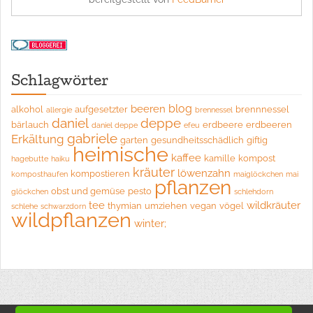
Schlagwörter
blog
beeren
alkohol
aufgesetzter
brennnessel
allergie
brennessel
daniel
deppe
bärlauch
erdbeere
erdbeeren
daniel deppe
efeu
gabriele
Erkältung
garten
gesundheitsschädlich
giftig
heimische
kaffee
kamille
kompost
hagebutte
haiku
kräuter
löwenzahn
kompostieren
komposthaufen
maiglöckchen
mai
pflanzen
obst und gemüse
pesto
glöckchen
schlehdorn
tee
wildkräuter
thymian
umziehen
vegan
vögel
schlehe
schwarzdorn
wildpflanzen
winter;