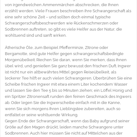
von irgendwelchen Ammenmärchen abschrecken, die Ihnen
erzählt werden. Viele Frauen beschreiben ihre Schwangerschaft als
eine sehr schöne Zeit – und sollten doch einmal typische
Schwangerschaftsbeschwerden wie Rückenschmerzen oder
Sodbrennen auftreten, so gibt es viele Helfer aus der Natur, die
wohltuend sind und sanft wirken.
Ätherische Öle, zum Beispiel Pfefferminze, Zitrone oder
Bergamotte, sind gute Helfer gegen schwangerschaftsbedingte
Morgenübelkeit. Riechen Sie daran, wenn Sie merken, dass Ihnen
übel wird, und genießen Sie ganz bewusst den frischen Duft. Ingwer
ist nicht nur ein altbewährtes Mittel gegen Reiseübelkeit, als
leckerer Tee hilft er auch vielen Schwangeren. Überbrühen Sie eine
Scheibe frischen Ingwer mit etwa einem Liter kochendem Wasser
und lassen Sie den Tee 5 bis 10 Minuten ziehen; ein Löffel Honig und
ein Spritzer Zitronensaft runden den feinen Geschmack des Ingwers
ab. Oder legen Sie die Ingwerscheibe einfach mit in die Kanne,
wenn Sie sich morgens Ihren Lieblingstee zubereiten, auch so
entfaltet er seine wohltuende Wirkung.
Gegen Ende der Schwangerschaft, wenn das Baby aufgrund seiner
Größe auf den Magen drückt, leiden manche Schwangere unter
Sodbrennen. Auch hier müssen Sie nicht auf Mittelchen aus der