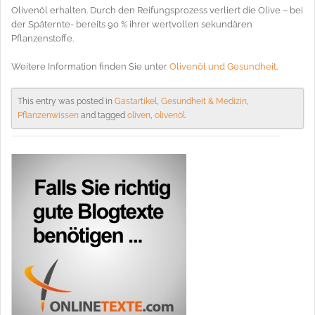
Olivenöl erhalten. Durch den Reifungsprozess verliert die Olive – bei
der Späternte- bereits 90 % ihrer wertvollen sekundären
Pflanzenstoffe.
Weitere Information finden Sie unter
Olivenöl und Gesundheit
.
This entry was posted in
Gastartikel
,
Gesundheit & Medizin
,
Pflanzenwissen
and tagged
oliven
,
olivenöl
.