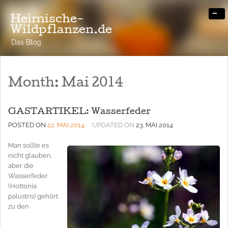
-
Heimische-
Wildpflanzen.de
Das Blog
Month:
Mai 2014
GASTARTIKEL: Wasserfeder
POSTED ON
22. MAI 2014
UPDATED ON
23. MAI 2014
Man sollte es
nicht glauben,
aber die
Wasserfeder
(Hottonia
palustris) gehört
zu den