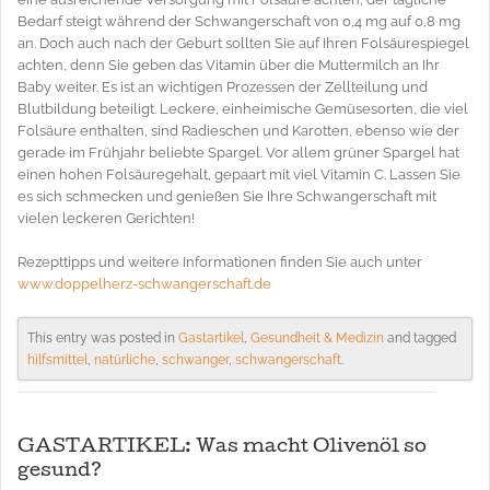
Bedarf steigt während der Schwangerschaft von 0,4 mg auf 0,8 mg
an. Doch auch nach der Geburt sollten Sie auf Ihren Folsäurespiegel
achten, denn Sie geben das Vitamin über die Muttermilch an Ihr
Baby weiter. Es ist an wichtigen Prozessen der Zellteilung und
Blutbildung beteiligt. Leckere, einheimische Gemüsesorten, die viel
Folsäure enthalten, sind Radieschen und Karotten, ebenso wie der
gerade im Frühjahr beliebte Spargel. Vor allem grüner Spargel hat
einen hohen Folsäuregehalt, gepaart mit viel Vitamin C. Lassen Sie
es sich schmecken und genießen Sie Ihre Schwangerschaft mit
vielen leckeren Gerichten!
Rezepttipps und weitere Informationen finden Sie auch unter
www.doppelherz-schwangerschaft.de
This entry was posted in
Gastartikel
,
Gesundheit & Medizin
and tagged
hilfsmittel
,
natürliche
,
schwanger
,
schwangerschaft
.
GASTARTIKEL: Was macht Olivenöl so
gesund?