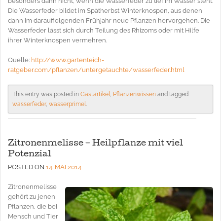
besonders dann nicht, wenn die Wasserfeder zu tief im Wasser steht.
Die Wasserfeder bildet im Spätherbst Winterknospen, aus denen
dann im darauffolgenden Frühjahr neue Pflanzen hervorgehen. Die
Wasserfeder lässt sich durch Teilung des Rhizoms oder mit Hilfe
ihrer Winterknospen vermehren.
Quelle:
http://www.gartenteich-
ratgeber.com/pflanzen/untergetauchte/wasserfeder.html
This entry was posted in
Gastartikel
,
Pflanzenwissen
and tagged
wasserfeder
,
wasserprimel
.
Zitronenmelisse – Heilpflanze mit viel
Potenzial
POSTED ON
14. MAI 2014
Zitronenmelisse
gehört zu jenen
Pflanzen, die bei
Mensch und Tier