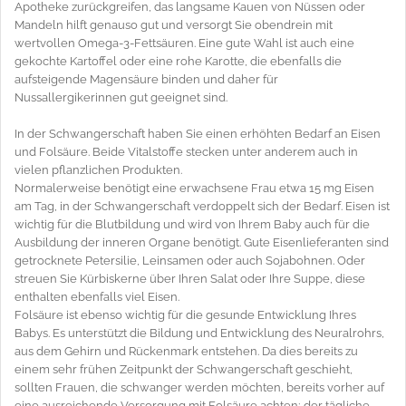
Apotheke zurückgreifen, das langsame Kauen von Nüssen oder
Mandeln hilft genauso gut und versorgt Sie obendrein mit
wertvollen Omega-3-Fettsäuren. Eine gute Wahl ist auch eine
gekochte Kartoffel oder eine rohe Karotte, die ebenfalls die
aufsteigende Magensäure binden und daher für
Nussallergikerinnen gut geeignet sind.
In der Schwangerschaft haben Sie einen erhöhten Bedarf an Eisen
und Folsäure. Beide Vitalstoffe stecken unter anderem auch in
vielen pflanzlichen Produkten.
Normalerweise benötigt eine erwachsene Frau etwa 15 mg Eisen
am Tag, in der Schwangerschaft verdoppelt sich der Bedarf. Eisen ist
wichtig für die Blutbildung und wird von Ihrem Baby auch für die
Ausbildung der inneren Organe benötigt. Gute Eisenlieferanten sind
getrocknete Petersilie, Leinsamen oder auch Sojabohnen. Oder
streuen Sie Kürbiskerne über Ihren Salat oder Ihre Suppe, diese
enthalten ebenfalls viel Eisen.
Folsäure ist ebenso wichtig für die gesunde Entwicklung Ihres
Babys. Es unterstützt die Bildung und Entwicklung des Neuralrohrs,
aus dem Gehirn und Rückenmark entstehen. Da dies bereits zu
einem sehr frühen Zeitpunkt der Schwangerschaft geschieht,
sollten Frauen, die schwanger werden möchten, bereits vorher auf
eine ausreichende Versorgung mit Folsäure achten; der tägliche