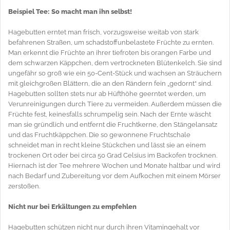
Beispiel Tee: So macht man ihn selbst!
Hagebutten erntet man frisch, vorzugsweise weitab von stark
befahrenen Straßen, um schadstoffunbelastete Früchte zu ernten.
Man erkennt die Früchte an ihrer tiefroten bis orangen Farbe und
dem schwarzen Käppchen, dem vertrockneten Blütenkelch. Sie sind
ungefähr so groß wie ein 50-Cent-Stück und wachsen an Sträuchern
mit gleichgroßen Blättern, die an den Rändern fein „gedornt“ sind.
Hagebutten sollten stets nur ab Hüfthöhe geerntet werden, um
Verunreinigungen durch Tiere zu vermeiden. Außerdem müssen die
Früchte fest, keinesfalls schrumpelig sein. Nach der Ernte wäscht
man sie gründlich und entfernt die Fruchtkerne, den Stängelansatz
und das Fruchtkäppchen. Die so gewonnene Fruchtschale
schneidet man in recht kleine Stückchen und lässt sie an einem
trockenen Ort oder bei circa 50 Grad Celsius im Backofen trocknen.
Hiernach ist der Tee mehrere Wochen und Monate haltbar und wird
nach Bedarf und Zubereitung vor dem Aufkochen mit einem Mörser
zerstoßen.
Nicht nur bei Erkältungen zu empfehlen
Hagebutten schützen nicht nur durch ihren Vitamingehalt vor