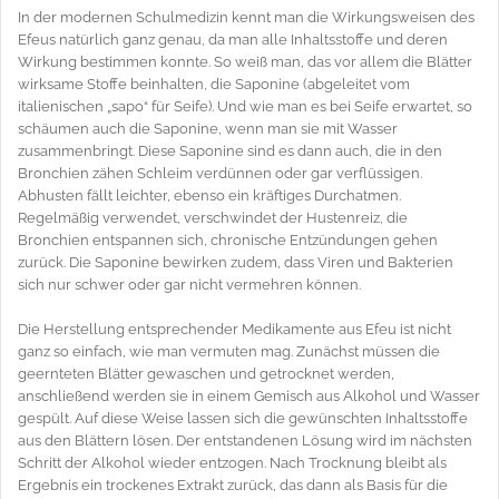
In der modernen Schulmedizin kennt man die Wirkungsweisen des
Efeus natürlich ganz genau, da man alle Inhaltsstoffe und deren
Wirkung bestimmen konnte. So weiß man, das vor allem die Blätter
wirksame Stoffe beinhalten, die Saponine (abgeleitet vom
italienischen „sapo“ für Seife). Und wie man es bei Seife erwartet, so
schäumen auch die Saponine, wenn man sie mit Wasser
zusammenbringt. Diese Saponine sind es dann auch, die in den
Bronchien zähen Schleim verdünnen oder gar verflüssigen.
Abhusten fällt leichter, ebenso ein kräftiges Durchatmen.
Regelmäßig verwendet, verschwindet der Hustenreiz, die
Bronchien entspannen sich, chronische Entzündungen gehen
zurück. Die Saponine bewirken zudem, dass Viren und Bakterien
sich nur schwer oder gar nicht vermehren können.
Die Herstellung entsprechender Medikamente aus Efeu ist nicht
ganz so einfach, wie man vermuten mag. Zunächst müssen die
geernteten Blätter gewaschen und getrocknet werden,
anschließend werden sie in einem Gemisch aus Alkohol und Wasser
gespült. Auf diese Weise lassen sich die gewünschten Inhaltsstoffe
aus den Blättern lösen. Der entstandenen Lösung wird im nächsten
Schritt der Alkohol wieder entzogen. Nach Trocknung bleibt als
Ergebnis ein trockenes Extrakt zurück, das dann als Basis für die