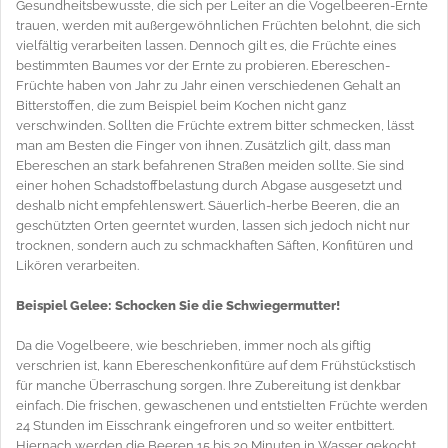
Gesundheitsbewusste, die sich per Leiter an die Vogelbeeren-Ernte
trauen, werden mit außergewöhnlichen Früchten belohnt, die sich
vielfältig verarbeiten lassen. Dennoch gilt es, die Früchte eines
bestimmten Baumes vor der Ernte zu probieren. Ebereschen-
Früchte haben von Jahr zu Jahr einen verschiedenen Gehalt an
Bitterstoffen, die zum Beispiel beim Kochen nicht ganz
verschwinden. Sollten die Früchte extrem bitter schmecken, lässt
man am Besten die Finger von ihnen. Zusätzlich gilt, dass man
Ebereschen an stark befahrenen Straßen meiden sollte. Sie sind
einer hohen Schadstoffbelastung durch Abgase ausgesetzt und
deshalb nicht empfehlenswert. Säuerlich-herbe Beeren, die an
geschützten Orten geerntet wurden, lassen sich jedoch nicht nur
trocknen, sondern auch zu schmackhaften Säften, Konfitüren und
Likören verarbeiten.
Beispiel Gelee: Schocken Sie die Schwiegermutter!
Da die Vogelbeere, wie beschrieben, immer noch als giftig
verschrien ist, kann Ebereschenkonfitüre auf dem Frühstückstisch
für manche Überraschung sorgen. Ihre Zubereitung ist denkbar
einfach. Die frischen, gewaschenen und entstielten Früchte werden
24 Stunden im Eisschrank eingefroren und so weiter entbittert.
Hiernach werden die Beeren 15 bis 20 Minuten in Wasser gekocht,