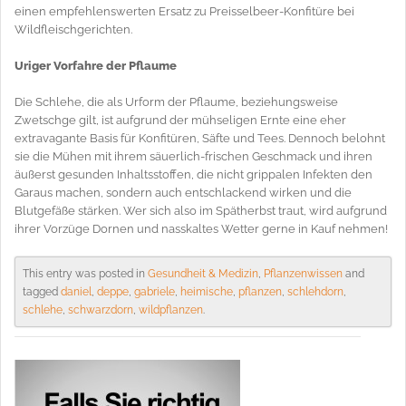
einen empfehlenswerten Ersatz zu Preisselbeer-Konfitüre bei
Wildfleischgerichten.
Uriger Vorfahre der Pflaume
Die Schlehe, die als Urform der Pflaume, beziehungsweise
Zwetschge gilt, ist aufgrund der mühseligen Ernte eine eher
extravagante Basis für Konfitüren, Säfte und Tees. Dennoch belohnt
sie die Mühen mit ihrem säuerlich-frischen Geschmack und ihren
äußerst gesunden Inhaltsstoffen, die nicht grippalen Infekten den
Garaus machen, sondern auch entschlackend wirken und die
Blutgefäße stärken. Wer sich also im Spätherbst traut, wird aufgrund
ihrer Vorzüge Dornen und nasskaltes Wetter gerne in Kauf nehmen!
This entry was posted in
Gesundheit & Medizin
,
Pflanzenwissen
and
tagged
daniel
,
deppe
,
gabriele
,
heimische
,
pflanzen
,
schlehdorn
,
schlehe
,
schwarzdorn
,
wildpflanzen
.