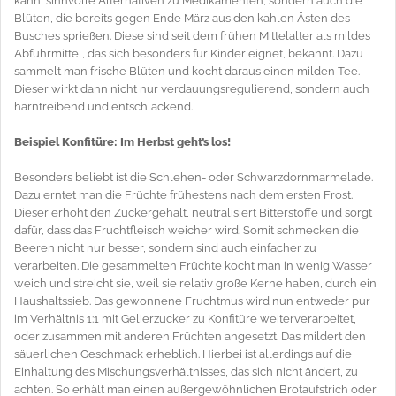
kann, sinnvolle Alternativen zu Medikamenten, sondern auch die
Blüten, die bereits gegen Ende März aus den kahlen Ästen des
Busches sprießen. Diese sind seit dem frühen Mittelalter als mildes
Abführmittel, das sich besonders für Kinder eignet, bekannt. Dazu
sammelt man frische Blüten und kocht daraus einen milden Tee.
Dieser wirkt dann nicht nur verdauungsregulierend, sondern auch
harntreibend und entschlackend.
Beispiel Konfitüre: Im Herbst geht’s los!
Besonders beliebt ist die Schlehen- oder Schwarzdornmarmelade.
Dazu erntet man die Früchte frühestens nach dem ersten Frost.
Dieser erhöht den Zuckergehalt, neutralisiert Bitterstoffe und sorgt
dafür, dass das Fruchtfleisch weicher wird. Somit schmecken die
Beeren nicht nur besser, sondern sind auch einfacher zu
verarbeiten. Die gesammelten Früchte kocht man in wenig Wasser
weich und streicht sie, weil sie relativ große Kerne haben, durch ein
Haushaltssieb. Das gewonnene Fruchtmus wird nun entweder pur
im Verhältnis 1:1 mit Gelierzucker zu Konfitüre weiterverarbeitet,
oder zusammen mit anderen Früchten angesetzt. Das mildert den
säuerlichen Geschmack erheblich. Hierbei ist allerdings auf die
Einhaltung des Mischungsverhältnisses, das sich nicht ändert, zu
achten. So erhält man einen außergewöhnlichen Brotaufstrich oder