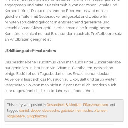
abgegossen und mittels Passiermühle von der zähen Schale und
Kernen befreit. Das so entstandene Beerenmus wird nun zu
gleichen Teilen mit Gelierzucker aufgesetzt und weitere fünf
Minuten sprudelnd gekocht. In entsprechend gereinigte und
verschließbare Gläser gefüllt, erhält man eine fruchtig-herbe
Konfitüre, die nicht nur auf Brot, sondern auch als Preißelbeerersatz
an Wildbraten geeignet ist.
„Erkältung ade!“ mal anders
Das beschriebene Fruchtmus kann man auch unter Zuckerbeigabe
pur genießen. In ihm ist so viel Vitamin-C enthalten, dass schon
einige Esslöffel den Tagesbedarf eines Erwachsenen decken.
Außerdem lässt sich das Mus auch zu Likör, Saft und Sirup weiter
verarbeiten. So kann man nicht nur ganz natürlich, sondern auch
sehr ungewöhnlich die kalte Jahreszeit überstehen.
This entry was posted in
Gesundheit & Medizin
,
Pflanzenwissen
and
tagged
daniel
,
deppe
,
eberesche
,
gabriele
,
heimische
,
pflanzen
,
vogelbeere
,
wildpflanzen
.