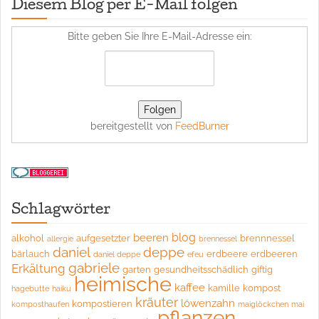
Diesem Blog per E-Mail folgen
Bitte geben Sie Ihre E-Mail-Adresse ein:
bereitgestellt von
FeedBurner
Schlagwörter
blog
beeren
alkohol
aufgesetzter
brennnessel
allergie
brennessel
daniel
deppe
bärlauch
erdbeere
erdbeeren
daniel deppe
efeu
gabriele
Erkältung
garten
gesundheitsschädlich
giftig
heimische
kaffee
kamille
kompost
hagebutte
haiku
kräuter
löwenzahn
kompostieren
komposthaufen
maiglöckchen
mai
pflanzen