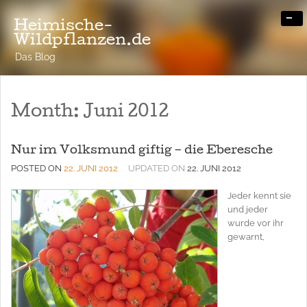
-
Heimische-
Wildpflanzen.de
Das Blog
Month:
Juni 2012
Nur im Volksmund giftig – die Eberesche
POSTED ON
22. JUNI 2012
UPDATED ON
22. JUNI 2012
Jeder kennt sie
und jeder
wurde vor ihr
gewarnt,