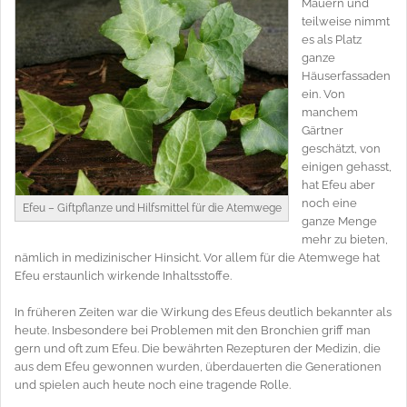
Mauern und
teilweise nimmt
es als Platz
ganze
Häuserfassaden
ein. Von
manchem
Gärtner
geschätzt, von
einigen gehasst,
hat Efeu aber
noch eine
Efeu – Giftpflanze und Hilfsmittel für die Atemwege
ganze Menge
mehr zu bieten,
nämlich in medizinischer Hinsicht. Vor allem für die Atemwege hat
Efeu erstaunlich wirkende Inhaltsstoffe.
In früheren Zeiten war die Wirkung des Efeus deutlich bekannter als
heute. Insbesondere bei Problemen mit den Bronchien griff man
gern und oft zum Efeu. Die bewährten Rezepturen der Medizin, die
aus dem Efeu gewonnen wurden, überdauerten die Generationen
und spielen auch heute noch eine tragende Rolle.