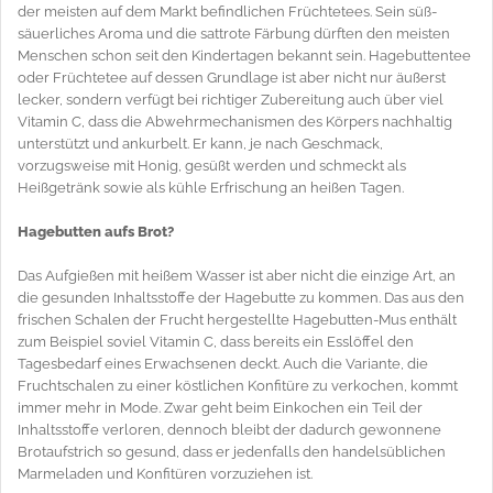
der meisten auf dem Markt befindlichen Früchtetees. Sein süß-
säuerliches Aroma und die sattrote Färbung dürften den meisten
Menschen schon seit den Kindertagen bekannt sein. Hagebuttentee
oder Früchtetee auf dessen Grundlage ist aber nicht nur äußerst
lecker, sondern verfügt bei richtiger Zubereitung auch über viel
Vitamin C, dass die Abwehrmechanismen des Körpers nachhaltig
unterstützt und ankurbelt. Er kann, je nach Geschmack,
vorzugsweise mit Honig, gesüßt werden und schmeckt als
Heißgetränk sowie als kühle Erfrischung an heißen Tagen.
Hagebutten aufs Brot?
Das Aufgießen mit heißem Wasser ist aber nicht die einzige Art, an
die gesunden Inhaltsstoffe der Hagebutte zu kommen. Das aus den
frischen Schalen der Frucht hergestellte Hagebutten-Mus enthält
zum Beispiel soviel Vitamin C, dass bereits ein Esslöffel den
Tagesbedarf eines Erwachsenen deckt. Auch die Variante, die
Fruchtschalen zu einer köstlichen Konfitüre zu verkochen, kommt
immer mehr in Mode. Zwar geht beim Einkochen ein Teil der
Inhaltsstoffe verloren, dennoch bleibt der dadurch gewonnene
Brotaufstrich so gesund, dass er jedenfalls den handelsüblichen
Marmeladen und Konfitüren vorzuziehen ist.