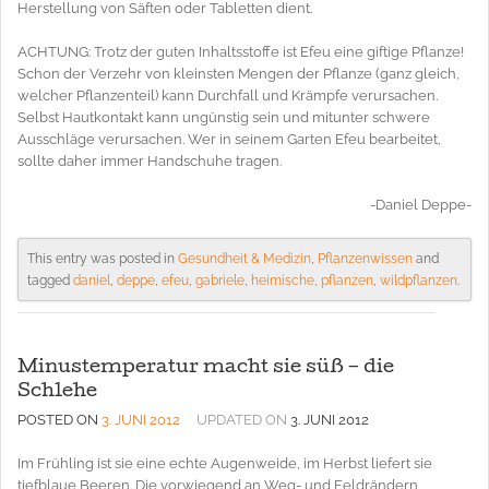
Herstellung von Säften oder Tabletten dient.
ACHTUNG: Trotz der guten Inhaltsstoffe ist Efeu eine giftige Pflanze!
Schon der Verzehr von kleinsten Mengen der Pflanze (ganz gleich,
welcher Pflanzenteil) kann Durchfall und Krämpfe verursachen.
Selbst Hautkontakt kann ungünstig sein und mitunter schwere
Ausschläge verursachen. Wer in seinem Garten Efeu bearbeitet,
sollte daher immer Handschuhe tragen.
-Daniel Deppe-
This entry was posted in
Gesundheit & Medizin
,
Pflanzenwissen
and
tagged
daniel
,
deppe
,
efeu
,
gabriele
,
heimische
,
pflanzen
,
wildpflanzen
.
Minustemperatur macht sie süß – die
Schlehe
POSTED ON
3. JUNI 2012
UPDATED ON
3. JUNI 2012
Im Frühling ist sie eine echte Augenweide, im Herbst liefert sie
tiefblaue Beeren. Die vorwiegend an Weg- und Feldrändern