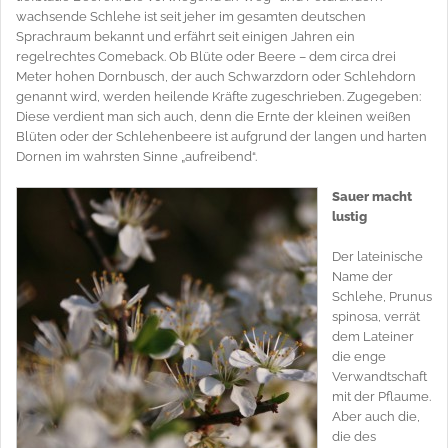
wachsende Schlehe ist seit jeher im gesamten deutschen
Sprachraum bekannt und erfährt seit einigen Jahren ein
regelrechtes Comeback. Ob Blüte oder Beere – dem circa drei
Meter hohen Dornbusch, der auch Schwarzdorn oder Schlehdorn
genannt wird, werden heilende Kräfte zugeschrieben. Zugegeben:
Diese verdient man sich auch, denn die Ernte der kleinen weißen
Blüten oder der Schlehenbeere ist aufgrund der langen und harten
Dornen im wahrsten Sinne „aufreibend“.
Sauer macht
lustig
Der lateinische
Name der
Schlehe, Prunus
spinosa, verrät
dem Lateiner
die enge
Verwandtschaft
mit der Pflaume.
Aber auch die,
die des