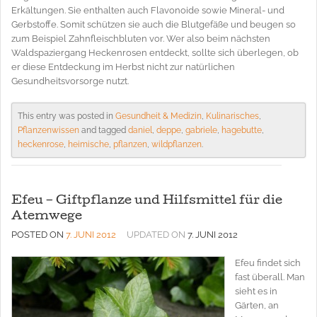
Erkältungen. Sie enthalten auch Flavonoide sowie Mineral- und
Gerbstoffe. Somit schützen sie auch die Blutgefäße und beugen so
zum Beispiel Zahnfleischbluten vor. Wer also beim nächsten
Waldspaziergang Heckenrosen entdeckt, sollte sich überlegen, ob
er diese Entdeckung im Herbst nicht zur natürlichen
Gesundheitsvorsorge nutzt.
This entry was posted in
Gesundheit & Medizin
,
Kulinarisches
,
Pflanzenwissen
and tagged
daniel
,
deppe
,
gabriele
,
hagebutte
,
heckenrose
,
heimische
,
pflanzen
,
wildpflanzen
.
Efeu – Giftpflanze und Hilfsmittel für die
Atemwege
POSTED ON
7. JUNI 2012
UPDATED ON
7. JUNI 2012
Efeu findet sich
fast überall. Man
sieht es in
Gärten, an