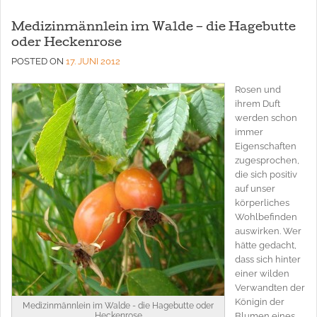
Medizinmännlein im Walde – die Hagebutte
oder Heckenrose
POSTED ON
17. JUNI 2012
Rosen und
ihrem Duft
werden schon
immer
Eigenschaften
zugesprochen,
die sich positiv
auf unser
körperliches
Wohlbefinden
auswirken. Wer
hätte gedacht,
dass sich hinter
einer wilden
Verwandten der
Königin der
Medizinmännlein im Walde - die Hagebutte oder
Heckenrose
Blumen eines