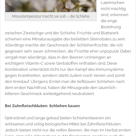
Lateinischen
nicht mächtig
sind, erkennen
Minustemperatur macht sie süß – die Schlehe
die enge
Beziehung
zwischen Zwetschge und der Schlehe. Früchte und Blattwerk
scheinen eine Miniaturausgabe des beliebten Steinobstes zu sein.
Allerdings machte der Geschmack der Schlehenfrüchte, die roh
gegessen sehr sauer schmecken, die Früchte eher unpopulär. Dabei
vergaß man allerdings, dass in den Beeren Unmengen an
wichtigem Vitamin-C sowie Gerbstoffen enthalten sind. Diese
Kombination unterstützt nicht nur den Kampf des Immunsystems
gegen Krankheiten, sondern stärkt zudem noch Venen und somit
den Kreislauf. Übrigens: Erntet man die tiefblauen Schlehen nach
dem ersten Nachtfrost, haben die Minusgrade den säuerlich-
bitteren Geschmack weitestgehend neutralisiert.
Bei Zahnfleischbluten: Schlehen kauen
Getrocknet und lange gekaut bieten Schlehenbeeren ein
wirksames und völlig biologisches Mittel bei Zahnfleischbluten.
Jedoch bieten nicht nur die reifen Beeren, die man im Herbst ernten