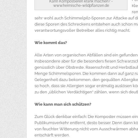
Kann Kompostieren krank machen? -
www.heimische-wildpflanzen.de
Kle
ren
sehr wohl auch Schimmelpilz-Sporen zur Attacke auf 
diese Sporen des Schreckens entstehen auch schon m
verantwortungsvoller Betreiber alles richtig macht.
Wie kommt das?
Alle Arten von organischen Abfällen sind ein gefunde
insbesondere aber für die besonders fiesen Schwarzs
genüsslich über Obstreste, Rasenschnitt und Herbstlaub
Menge Schimmelsporen. Die kommen dann auf ganz natü
Gelegenheit dazu bekommen, den gequälten Allergiker
so hoch, dass sie Allergien sogar erstmalig auslösen 
zu den „üblichen Verdächtigen“ zählen, wenn sich deu
Wie kann man sich schützen?
Zum Glück denkbar einfach: Die Komposter müssen ein
Publikumsverkehr entfernt, desto besser. Denn dann kö
von feuchter Witterung nicht vom Ausschwärmen abhalt
entschärft werden.