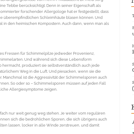
ine Tebbe berücksichtigt. Denn in seiner Eigenschaft als
ommierter forschender Allergologe hat er festgestellt, dass
die überempfindlichen Schleimhäute blasen können. Und
al in den heimischen Kompostern. Auch dann, wenn man als
nes Fressen für Schimmelpilze jedweder Provenienz,
chimmelarten. Und während sich diese Lebensform
 hermacht, produziert sie selbstverständlich auch jede
rlichem Weg in die Luft. Und piesacken, wenn sie die
. Manchmal ist die Aggressivität der Schimmelsporen auch
können. So oder so – Schimmelsporen müssen auf jeden Fall
tliche Allergiesymptome zeigen.
fach nur weit genug weg stehen. Je weiter vom regulären
nnen sich die bedrohlichen Sporen, die sich übrigens auch
en lassen, locker in alle Winde zerstreuen, und damit