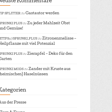
Neuste Kommentare
zu
Gastautor werden
TIP SPLITTER
zu
Zu jeder Mahlzeit Obst
SPRUNKI PLUS
und Gemüse!
zu
Zitronenmelisse –
HTTPS://SPRUNKI.PLUS
Heilpflanze mit viel Potenzial
zu
Zierapfel – Deko für den
SPRUNKI PLUS
Garten
zu
Zander mit Kruste aus
SPRUNKI MODS
(heimischen) Haselnüssen
Kategorien
Aus der Presse