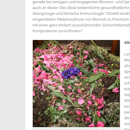
gerade bei emsigen und engagierten Blumen- und Gart
auch an dieser Öko-Rose bedenkliche gesundheitliche D
Allergologie und klinische Immunologie“ (DGAKI) eindr
eingeleiteten Metamorphose von Biomüll zu Premium 
mit einer ganz einfach auszuführenden Sicherheitsma
Kompostieren zurückholen?
All
Lei
Reg
all
Spe
ein
sch
trä
Gri
Wer
ken
pei
die
un
For