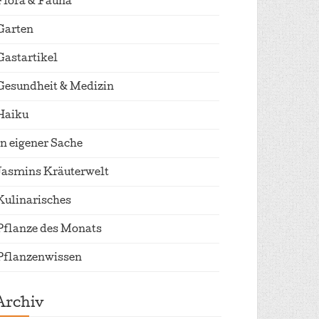
Flora & Fauna
Garten
Gastartikel
Gesundheit & Medizin
Haiku
In eigener Sache
Jasmins Kräuterwelt
Kulinarisches
Pflanze des Monats
Pflanzenwissen
Archiv