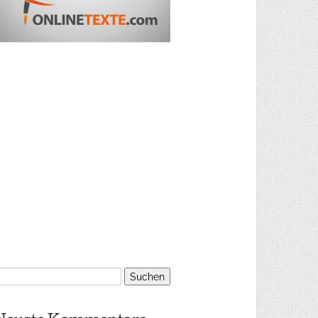
uchen
ach: