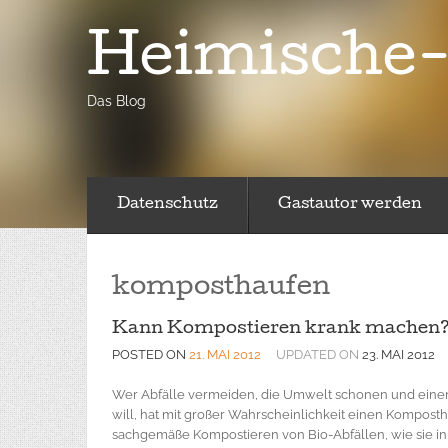
Heimische-
Das Blog
Datenschutz
Gastautor werden
komposthaufen
Kann Kompostieren krank machen
POSTED ON
21. MAI 2012
UPDATED ON
23. MAI 2012
Wer Abfälle vermeiden, die Umwelt schonen und einen 
will, hat mit großer Wahrscheinlichkeit einen Kompos
sachgemäße Kompostieren von Bio-Abfällen, wie sie in