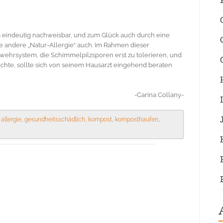
s eindeutig nachweisbar, und zum Glück auch durch eine
e andere „Natur-Allergie“ auch. Im Rahmen dieser
wehrsystem, die Schimmelpilzsporen erst zu tolerieren, und
öchte, sollte sich von seinem Hausarzt eingehend beraten
-Carina Collany-
d
allergie
,
gesundheitsschädlich
,
kompost
,
komposthaufen
,