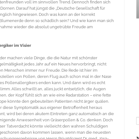
enfreunden voll im sinnvollen Trend. Dennoch finden sich
ornen. Darauf hat jüngst die „Deutsche Gesellschaft für
inglich hingewiesen. Doch was kann an der korrekt
Blumenerde denn so schädlich sein? Und wie kann man sich
ßnahme wieder die absolut ungetrübte Freude am
ergiker im Visier
der machen viele Dinge, die die Natur mit schönster
elmäßigkeit jedes Jahr auf ein Neues hervorbringt, nicht
en Menschen immer nur Freude. Die Rede ist hier im
ziellen von Pollen, deren Flug auch schon mal in der Nase
es Pollenallergikers enden kann. Und dann wird es echt
limm. Alles schwillt an, alles juckt entsetzlich, die Augen
nen, der Kopf fühlt sich an wie eine Radarstation – eine fette
ppe könnte den gebeutelten Patienten nicht ärger quälen.
 diese Symptomatik aus eigener Betroffenheit heraus
nt, wird bei deren akutem Eintreten ganz automatisch an die
S
nigende Anwesenheit von Gräserpollen & Co. denken. Doch
n
ser Tatverdacht könnte vielleicht den wahren Schuldigen
geschoren davon kommen lassen, wenn man die neuesten
schungsergebnisse von Herrn Privatdozent Dr. med. Jörg-