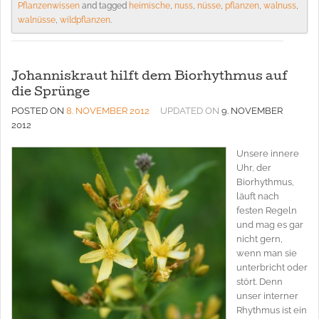
Pflanzenwissen
and tagged
heimische
,
nuss
,
nüsse
,
pflanzen
,
walnuss
,
walnüsse
,
wildpflanzen
.
Johanniskraut hilft dem Biorhythmus auf
die Sprünge
POSTED ON
8. NOVEMBER 2012
UPDATED ON
9. NOVEMBER
2012
Unsere innere
Uhr, der
Biorhythmus,
läuft nach
festen Regeln
und mag es gar
nicht gern,
wenn man sie
unterbricht oder
stört. Denn
unser interner
Rhythmus ist ein