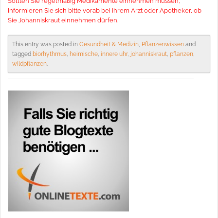
Sollten Sie regelmäßig Medikamente einnehmen müssen,
informieren Sie sich bitte vorab bei Ihrem Arzt oder Apotheker, ob
Sie Johanniskraut einnehmen dürfen.
This entry was posted in
Gesundheit & Medizin
,
Pflanzenwissen
and
tagged
biorhythmus
,
heimische
,
innere uhr
,
johanniskraut
,
pflanzen
,
wildpflanzen
.