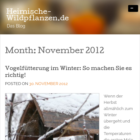
-
Heimische-
Wildpflanzen.de
Das Blog
Month:
November 2012
Vogelfütterung im Winter: So machen Sie es
richtig!
POSTED ON
30. NOVEMBER 2012
Wenn der
Herbst
allmählich zum
Winter
übergeht und
die
Temperaturen
die ersten Male