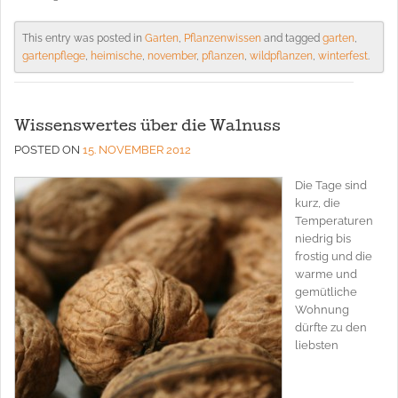
This entry was posted in
Garten
,
Pflanzenwissen
and tagged
garten
,
gartenpflege
,
heimische
,
november
,
pflanzen
,
wildpflanzen
,
winterfest
.
Wissenswertes über die Walnuss
POSTED ON
15. NOVEMBER 2012
Die Tage sind
kurz, die
Temperaturen
niedrig bis
frostig und die
warme und
gemütliche
Wohnung
dürfte zu den
liebsten