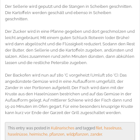
Der Sellerie wird geputzt und die Stangen in Scheiben geschnitten.
Die Kartoffeln werden geschält und ebenso in Scheiben
geschnitten.
Der Zucker wird in eine Pfanne gegeben und dort geschmolzen und
leicht angebräunt. Mit einem guten Schluck Rotwein (oder Brühe)
wird dann abgelöscht und die Flüssigkeit reduziert. Sodann den Rest
der Butter, den Sellerie und die Kartoffeln zugeben, andünsten und
salzen. Alles zusammen rund zehn Minuten dünsten, dann abkühlen
lassen und die restliche Petersilie zugeben.
Der Backofen wird nun auf 180 °C vorgeheizt (Umluft 160 °C). Das
angedünstete Gemüse wird in eine Auflaufform umgefüllt, der
Zander in vier Portionen aufgeteilt. Der Fisch wird dann mit der
Kruste aus den Haselnüssen bestrichen und auf das Gemüse in der
Auflaufform gelegt. Auf mittlerer Schiene wird der Fisch dann rund
15-20 Minuten im Ofen gegart. Für eine besonders knusprige Kruste
kann kurz vor Ende der Garzeit der Grill zugeschaltet werden.
This entry was posted in
Kulinarisches
and tagged
filet
,
haselnuss
,
haselnüsse
,
heimische
,
pflanzen
,
wildpflanzen
,
zander
.