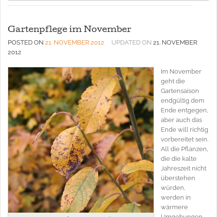
Gartenpflege im November
POSTED ON
21. NOVEMBER 2012
UPDATED ON
21. NOVEMBER
2012
Im November
geht die
Gartensaison
endgültig dem
Ende entgegen,
aber auch das
Ende will richtig
vorbereitet sein.
All die Pflanzen,
die die kalte
Jahreszeit nicht
überstehen
würden,
werden in
wärmere
Umgebungen