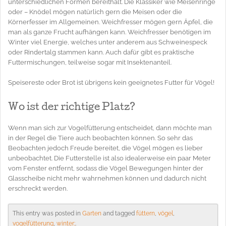
unterschiedlichen Formen bereithält. Die Klassiker wie Meisenringe
oder – Knödel mögen natürlich gern die Meisen oder die
Körnerfesser im Allgemeinen. Weichfresser mögen gern Äpfel, die
man als ganze Frucht aufhängen kann. Weichfresser benötigen im
Winter viel Energie, welches unter anderem aus Schweinespeck
oder Rindertalg stammen kann. Auch dafür gibt es praktische
Futtermischungen, teilweise sogar mit Insektenanteil.
Speisereste oder Brot ist übrigens kein geeignetes Futter für Vögel!
Wo ist der richtige Platz?
Wenn man sich zur Vogelfütterung entscheidet, dann möchte man
in der Regel die Tiere auch beobachten können. So sehr das
Beobachten jedoch Freude bereitet, die Vögel mögen es lieber
unbeobachtet. Die Futterstelle ist also idealerweise ein paar Meter
vom Fenster entfernt, sodass die Vögel Bewegungen hinter der
Glasscheibe nicht mehr wahrnehmen können und dadurch nicht
erschreckt werden.
This entry was posted in
Garten
and tagged
füttern
,
vögel
,
vogelfütterung
,
winter;
.