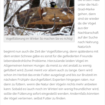
unter die Null-
Grad-Marke
gehen, dann
sind sie wieder
da: die Vögel
aus der
Nachbarschaft
auf der Suche
Vogelfütterung im Winter: So machen Sie es richtig!
nach Nahrung.
Natürlich
beginnt nun auch die Zeit der Vogelfütterung, denn spätestens mit
dem ersten Schnee gäbe es sonst für die gefiederten Freunde
lebensbedrohliche Probleme. Hierzulande leiden Vögel im
Allgemeinen keinen Hunger, da meist zu viel anstatt zu wenig
gefüttert wird. Zuviel meint vor allem auch zu lange. Gern wird
schon im Herbst das erste Futter ausgelegt und bis zur Brutzeit im
nächsten Frühjahr durchgefüttert. Experten hingegen raten, nur
dann zu füttern, wenn die Natur den Vögeln nichts mehr anbieten
kann. Sobald es (auch noch im Winter) ein wenig freundlicher wird,
sollte die Fütterung sofort eingestellt werden. Andernfalls könnten
die Vögel verlernen, selbst Futter zu finden.