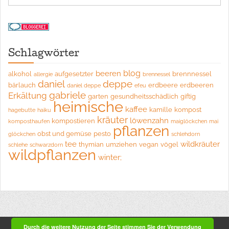
Schlagwörter
blog
beeren
alkohol
aufgesetzter
brennnessel
allergie
brennessel
daniel
deppe
bärlauch
erdbeere
erdbeeren
daniel deppe
efeu
gabriele
Erkältung
garten
gesundheitsschädlich
giftig
heimische
kaffee
kamille
kompost
hagebutte
haiku
kräuter
löwenzahn
kompostieren
komposthaufen
maiglöckchen
mai
pflanzen
obst und gemüse
pesto
glöckchen
schlehdorn
tee
wildkräuter
thymian
umziehen
vegan
vögel
schlehe
schwarzdorn
wildpflanzen
winter;
Durch die weitere Nutzung der Seite stimmen Sie der Verwendung