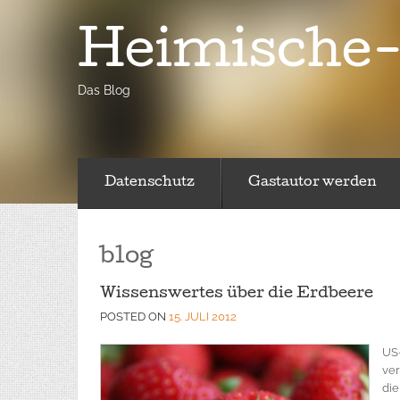
Heimische-
Das Blog
Datenschutz
Gastautor werden
blog
Wissenswertes über die Erdbeere
POSTED ON
15. JULI 2012
US-
ver
die