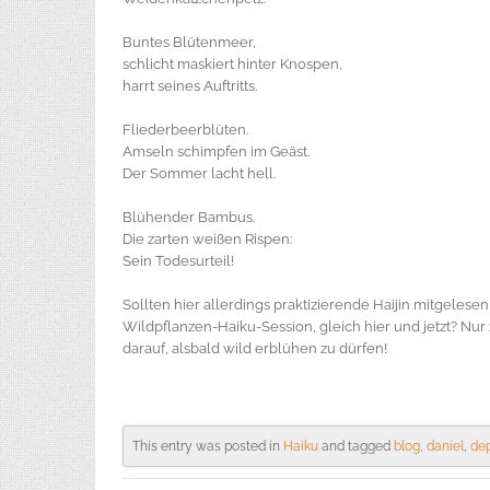
Buntes Blütenmeer,
schlicht maskiert hinter Knospen,
harrt seines Auftritts.
Fliederbeerblüten.
Amseln schimpfen im Geäst.
Der Sommer lacht hell.
Blühender Bambus.
Die zarten weißen Rispen:
Sein Todesurteil!
Sollten hier allerdings praktizierende Haijin mitgeles
Wildpflanzen-Haiku-Session, gleich hier und jetzt? Nur
darauf, alsbald wild erblühen zu dürfen!
This entry was posted in
Haiku
and tagged
blog
,
daniel
,
de