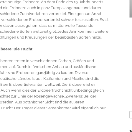
ere heutige Erdbeere. Ab dem Ende des 19. Jahrhunderts
d die Erdbeere auch in ganz Europa angebaut und durch
schiedene Zuchtverfahren verbreitet. Eine genaue Anzahl
 verschiedenen Erdbeersorten ist schwer festzustellen. Es ist
r davon auszugehen, dass es mittlerweile Tausende
schiedene Sorten weltweit gibt. Jedes Jahr kommen weitere
htungen und Kreuzungen der beliebtesten Sorten hinzu.
beere: Die Frucht
beeren treten in verschiedenen Farben, Größen und
men auf. Durch inländischen Anbau und ausländische
fuhr sind Erdbeeren ganzjährig zu kaufen. Diverse
opäische Länder, Israel, Kalifornien und Mexiko sind die
ßten Erdbeerlieferanten weltweit. Die Erdbeere ist ein
: Auch wenn dies der Erdbeerfrucht nicht unbedingt gleich
chtet zur Linie der Rosengewächse. Zweitens: Bei der
 werden. Aus botanischer Sicht sind die äußeren
 Frucht. Der Träger dieser Samenkörner wird eigentlich nur
S
n