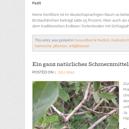
Fazit
Keine Konfitüre ist im deutschsprachigen Raum so belie
Brotaufstrichen beträgt satte 25 Prozent. Aber auch a
dem traditionellen Erdbeer-Tortenboden mit Schlagsahn
This entry was posted in
Gesundheit & Medizin
,
Kulinarisc
heimische
,
pflanzen
,
wildpflanzen
.
Ein ganz natürliches Schmerzmittel
POSTED ON
1. JULI 2012
Zur
Prä
che
de
un
Ja,
Hip