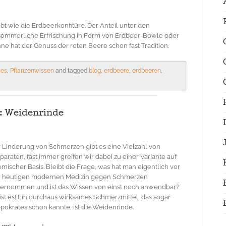
bt wie die Erdbeerkonfitüre. Der Anteil unter den
ls sommerliche Erfrischung in Form von Erdbeer-Bowle oder
e hat der Genuss der roten Beere schon fast Tradition.
hes
,
Pflanzenwissen
and tagged
blog
,
erdbeere
,
erdbeeren
,
: Weidenrinde
 Linderung von Schmerzen gibt es eine Vielzahl von
paraten, fast immer greifen wir dabei zu einer Variante auf
mischer Basis. Bleibt die Frage, was hat man eigentlich vor
r heutigen modernen Medizin gegen Schmerzen
ternommen und ist das Wissen von einst noch anwendbar?
 ist es! Ein durchaus wirksames Schmerzmittel, das sogar
pokrates schon kannte, ist die Weidenrinde.