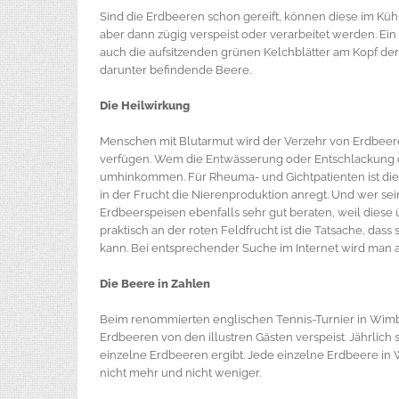
Sind die Erdbeeren schon gereift, können diese im Kü
aber dann zügig verspeist oder verarbeitet werden. Ein 
auch die aufsitzenden grünen Kelchblätter am Kopf der Be
darunter befindende Beere.
Die Heilwirkung
Menschen mit Blutarmut wird der Verzehr von Erdbeer
verfügen. Wem die Entwässerung oder Entschlackung 
umhinkommen. Für Rheuma- und Gichtpatienten ist die
in der Frucht die Nierenproduktion anregt. Und wer se
Erdbeerspeisen ebenfalls sehr gut beraten, weil dies
praktisch an der roten Feldfrucht ist die Tatsache, das
kann. Bei entsprechender Suche im Internet wird man 
Die Beere in Zahlen
Beim renommierten englischen Tennis-Turnier in Wimbl
Erdbeeren von den illustren Gästen verspeist. Jährlich s
einzelne Erdbeeren ergibt. Jede einzelne Erdbeere in
nicht mehr und nicht weniger.