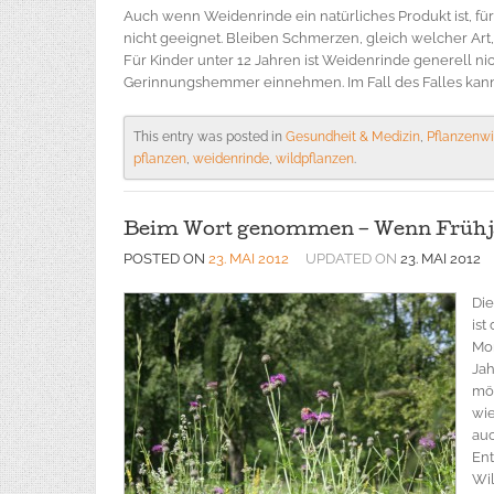
Auch wenn Weidenrinde ein natürliches Produkt ist, f
nicht geeignet. Bleiben Schmerzen, gleich welcher Art,
Für Kinder unter 12 Jahren ist Weidenrinde generell n
Gerinnungshemmer einnehmen. Im Fall des Falles kann 
This entry was posted in
Gesundheit & Medizin
,
Pflanzenw
pflanzen
,
weidenrinde
,
wildpflanzen
.
Beim Wort genommen – Wenn Frühj
POSTED ON
23. MAI 2012
UPDATED ON
23. MAI 2012
Die
ist
Mo
Jah
möc
wie
auc
Ent
Wil