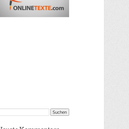
uchen
ach: