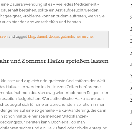
ür eine Daueranwendung ist es – wie jedes Medikament –
 dauerhaft bestehen, sollte ein Arzt aufgesucht werden.
icht geeignet, Probleme können zudem auftreten, wenn Sie
auch hier der Arzt weiterhelfen und beraten.
issen
and tagged
blog
,
daniel
,
deppe
,
gabriele
,
heimische
,
ahr und Sommer Haiku sprießen lassen
 kleinste und zugleich erfolgreichste Gedichtform der Welt
 das Haiku. Hier werden in drei kurzen Zeilen berührende
mentaufnahmen des sich ewig wiederholenden Reigens der
reszeiten festgehalten. Wer authentische Haiku schreiben
hte, begibt sich für eine entsprechende Inspiration immer
der gerne auf eine so genante Haiku-Wanderung, die dann
h schon mal zu einer spannenden Wildpflanzen-
deckungstour geraten kann. Doch egal, ob man
dpflanzen suchte und ein Haiku fand, oder ob die Anregung