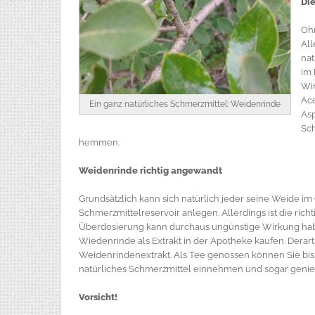
Di
Ohn
All
nat
im 
Wir
Ace
Ein ganz natürliches Schmerzmittel: Weidenrinde
Asp
Sch
hemmen.
Weidenrinde richtig angewandt
Grundsätzlich kann sich natürlich jeder seine Weide i
Schmerzmittelreservoir anlegen. Allerdings ist die ric
Überdosierung kann durchaus ungünstige Wirkung hab
Wiedenrinde als Extrakt in der Apotheke kaufen. Derart
Weidenrindenextrakt. Als Tee genossen können Sie bis
natürliches Schmerzmittel einnehmen und sogar genie
Vorsicht!