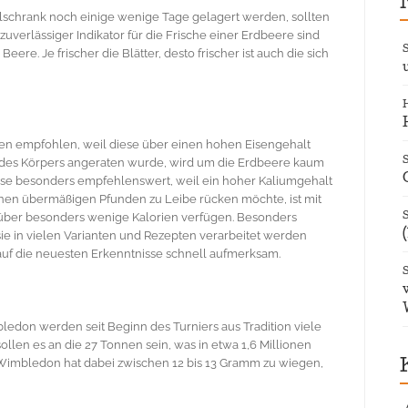
hlschrank noch einige wenige Tage gelagert werden, sollten
zuverlässiger Indikator für die Frische einer Erdbeere sind
ere. Je frischer die Blätter, desto frischer ist auch die sich
en empfohlen, weil diese über einen hohen Eisengehalt
des Körpers angeraten wurde, wird um die Erdbeere kaum
se besonders empfehlenswert, weil ein hoher Kaliumgehalt
inen übermäßigen Pfunden zu Leibe rücken möchte, ist mit
e über besonders wenige Kalorien verfügen. Besonders
s sie in vielen Varianten und Rezepten verarbeitet werden
auf die neuesten Erkenntnisse schnell aufmerksam.
edon werden seit Beginn des Turniers aus Tradition viele
ollen es an die 27 Tonnen sein, was in etwa 1,6 Millionen
 Wimbledon hat dabei zwischen 12 bis 13 Gramm zu wiegen,