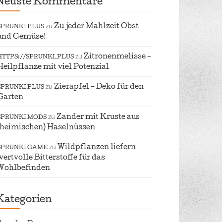
Neuste Kommentare
zu
Zu jeder Mahlzeit Obst
SPRUNKI PLUS
und Gemüse!
zu
Zitronenmelisse –
HTTPS://SPRUNKI.PLUS
Heilpflanze mit viel Potenzial
zu
Zierapfel – Deko für den
SPRUNKI PLUS
Garten
zu
Zander mit Kruste aus
SPRUNKI MODS
(heimischen) Haselnüssen
zu
Wildpflanzen liefern
SPRUNKI GAME
wertvolle Bitterstoffe für das
Wohlbefinden
Kategorien