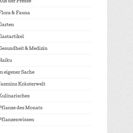
Aus der Presse
Flora & Fauna
Garten
Gastartikel
Gesundheit & Medizin
Haiku
In eigener Sache
Jasmins Kräuterwelt
Kulinarisches
Pflanze des Monats
Pflanzenwissen