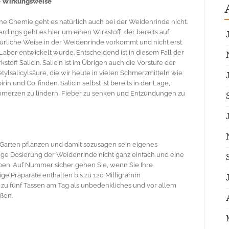
e Wirkungsweise
e Chemie geht es natürlich auch bei der Weidenrinde nicht.
erdings geht es hier um einen Wirkstoff, der bereits auf
ürliche Weise in der Weidenrinde vorkommt und nicht erst
Labor entwickelt wurde. Entscheidend ist in diesem Fall der
kstoff Salicin. Salicin ist im Übrigen auch die Vorstufe der
tylsalicylsäure, die wir heute in vielen Schmerzmitteln wie
irin und Co. finden. Salicin selbst ist bereits in der Lage,
merzen zu lindern, Fieber zu senken und Entzündungen zu
m Garten pflanzen und damit sozusagen sein eigenes
htige Dosierung der Weidenrinde nicht ganz einfach und eine
en. Auf Nummer sicher gehen Sie, wenn Sie Ihre
ige Präparate enthalten bis zu 120 Milligramm
 zu fünf Tassen am Tag als unbedenkliches und vor allem
ßen.