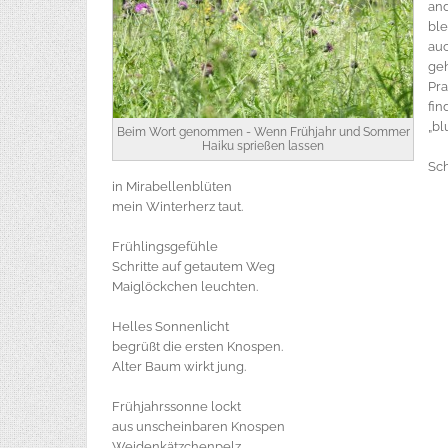
and
ble
auc
geh
Pra
fin
„b
Beim Wort genommen - Wenn Frühjahr und Sommer
Haiku sprießen lassen
Sc
in Mirabellenblüten
mein Winterherz taut.
Frühlingsgefühle
Schritte auf getautem Weg
Maiglöckchen leuchten.
Helles Sonnenlicht
begrüßt die ersten Knospen.
Alter Baum wirkt jung.
Frühjahrssonne lockt
aus unscheinbaren Knospen
Weidenkätzchenpelz.