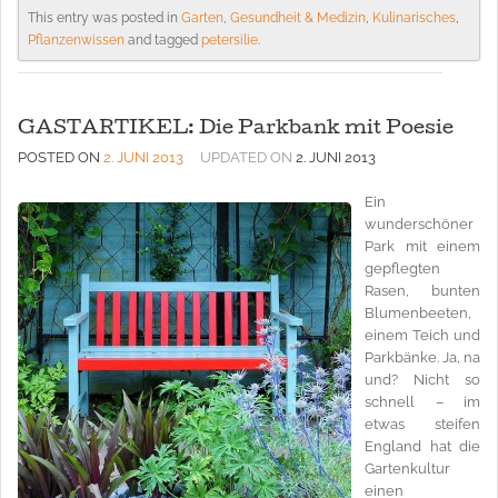
This entry was posted in
Garten
,
Gesundheit & Medizin
,
Kulinarisches
,
Pflanzenwissen
and tagged
petersilie
.
GASTARTIKEL: Die Parkbank mit Poesie
POSTED ON
2. JUNI 2013
UPDATED ON
2. JUNI 2013
Ein
wunderschöner
Park mit einem
gepflegten
Rasen, bunten
Blumenbeeten,
einem Teich und
Parkbänke. Ja, na
und? Nicht so
schnell – im
etwas steifen
England hat die
Gartenkultur
einen