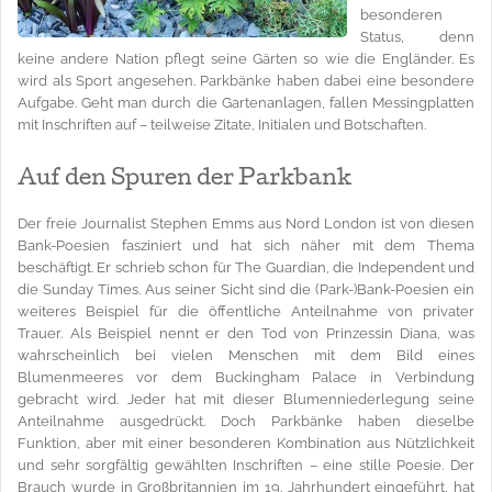
besonderen
Status, denn
keine andere Nation pflegt seine Gärten so wie die Engländer. Es
wird als Sport angesehen. Parkbänke haben dabei eine besondere
Aufgabe. Geht man durch die Gartenanlagen, fallen Messingplatten
mit Inschriften auf – teilweise Zitate, Initialen und Botschaften.
Auf den Spuren der Parkbank
Der freie Journalist Stephen Emms aus Nord London ist von diesen
Bank-Poesien fasziniert und hat sich näher mit dem Thema
beschäftigt. Er schrieb schon für The Guardian, die Independent und
die Sunday Times. Aus seiner Sicht sind die (Park-)Bank-Poesien ein
weiteres Beispiel für die öffentliche Anteilnahme von privater
Trauer. Als Beispiel nennt er den Tod von Prinzessin Diana, was
wahrscheinlich bei vielen Menschen mit dem Bild eines
Blumenmeeres vor dem Buckingham Palace in Verbindung
gebracht wird. Jeder hat mit dieser Blumenniederlegung seine
Anteilnahme ausgedrückt. Doch Parkbänke haben dieselbe
Funktion, aber mit einer besonderen Kombination aus Nützlichkeit
und sehr sorgfältig gewählten Inschriften – eine stille Poesie. Der
Brauch wurde in Großbritannien im 19. Jahrhundert eingeführt, hat