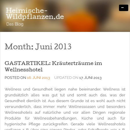
-
Heimische-
Wildpflanzen.de
Das Blog
Month:
Juni 2013
GASTARTIKEL: Kräuterträume im
Wellnesshotel
POSTED ON
16. JUNI 2013
UPDATED ON
17. JUNI 2013
Wellness und Gesundheit liegen nahe beieinander. Wellness ist
grundsätzlich alles was gut tut und somit auch das, was der
Gesundheit dienlich ist. Aus diesem Grunde ist es wohl auch nicht
verwunderlich, dass immer mehr Wellnessoasen und besonders
Wellnesshotels auf natürliche und vor allen Dingen regionale
Produkte für Wellnessbehandlungen, Küche und auch für
hygienische Pflege zurückgreifen. Gerade viele Wellnesshotels
verfügen z. B. über eine eigene Rinder- oder Schafherde, wie z. B.