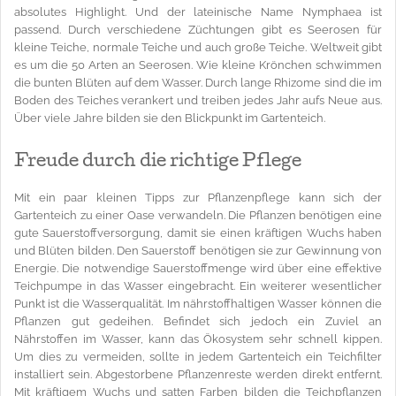
absolutes Highlight. Und der lateinische Name Nymphaea ist
passend. Durch verschiedene Züchtungen gibt es Seerosen für
kleine Teiche, normale Teiche und auch große Teiche. Weltweit gibt
es um die 50 Arten an Seerosen. Wie kleine Krönchen schwimmen
die bunten Blüten auf dem Wasser. Durch lange Rhizome sind die im
Boden des Teiches verankert und treiben jedes Jahr aufs Neue aus.
Über viele Jahre bilden sie den Blickpunkt im Gartenteich.
Freude durch die richtige Pflege
Mit ein paar kleinen Tipps zur Pflanzenpflege kann sich der
Gartenteich zu einer Oase verwandeln. Die Pflanzen benötigen eine
gute Sauerstoffversorgung, damit sie einen kräftigen Wuchs haben
und Blüten bilden. Den Sauerstoff benötigen sie zur Gewinnung von
Energie. Die notwendige Sauerstoffmenge wird über eine effektive
Teichpumpe in das Wasser eingebracht. Ein weiterer wesentlicher
Punkt ist die Wasserqualität. Im nährstoffhaltigen Wasser können die
Pflanzen gut gedeihen. Befindet sich jedoch ein Zuviel an
Nährstoffen im Wasser, kann das Ökosystem sehr schnell kippen.
Um dies zu vermeiden, sollte in jedem Gartenteich ein Teichfilter
installiert sein. Abgestorbene Pflanzenreste werden direkt entfernt.
Mit kräftigem Wuchs und satten Farben bilden die Teichpflanzen