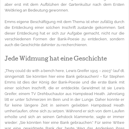
aber erst mit dem Aufblühen der Gartenkultur nach dem Ersten
Weltkrieg an Bedeutung gewonnen.
Emms eigene Beschäftigung mit dem Thema ist eher zufällig durch
die Entdeckung einer solchen Inschrift zustande gekommen. Seit
dieser Entdeckung hat er sich zur Aufgabe gemacht, nicht nur die
verschiedenen Formen der Bank-Poesie zu entdecken, sondern
auch die Geschichte dahinter zu recherchieren.
Jede Widmung hat eine Geschichte
„They could do with a bench here, Lewis Greifer 1915 – 2003“ (auf dt.
sinngemäß: Sie könnten hier eine Bank gebrauchen) – für Stephen
Emms ist dies der König der Bank-Poesie und die erste Bank mit
einer solchen Inschrift, die er entdeckte. Gewidmet ist sie Lewis
Greifer, einem TV Drehbuchautor aus Hampstead Heath. Jahrelang
litt er unter Schmerzen im Bein und in der Lunge. Daher konnte er
für keine längere Zeit in seinem geliebten Hampstead Heath
umherlaufen, ohne sich zu setzen. Während er sich von dem Laufen
erholte und sich an seinen Gehstock klammerte, sagte er immer
wieder: „Sie könnten hier eine Bank gebrauchen.“ Für seine Witwe
war eine gewidmete Bank der beste Weg das Andenken ihres