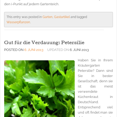
den i-Punkt auf jedem Gartenteich.
This entry was posted in
Garten
,
Gastartikel
and tagged
Wasserpflanzen
.
Gut für die Verdauung: Petersilie
POSTED ON
6. JUNI 2013
UPDATED ON
6. JUNI 2013
Haben Sie in Ihrem
Kräutergarten
Petersilie? Dann sind
Sie in bester
Gesellschaft, denn sie
ist das meist
verwendete
Küchenkraut in
Deutschland.
Entsprechend viel
und oft findet man sie