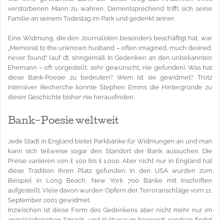
verstorbenen Mann zu wahren. Dementsprechend trifft sich seine
Familie an seinem Todestag im Park und gedenkt seiner.
Eine Widmung, die den Journalisten besonders beschäftigt hat, war
„Memorial to the unknown husband – often imagined, much desired,
never found“ (auf dt. sinngemäß: In Gedenken an den unbekannten
Ehemann – oft vorgestellt, sehr gewünscht, nie gefunden). Was hat
diese Bank-Poesie zu bedeuten? Wem ist sie gewidmet? Trotz
intensiver Recherche konnte Stephen Emms die Hintergründe zu
dieser Geschichte bisher nie herausfinden.
Bank-Poesie weltweit
Jede Stadt in England bietet Parkbänke für Widmungen an und man
kann sich teilweise sogar den Standort der Bank aussuchen. Die
Preise variieren von £ 100 bis £ 1.000. Aber nicht nur in England hat
diese Tradition ihren Platz gefunden. In den USA wurden zum
Beispiel in Long Beach, New York 700 Bänke mit Inschriften
aufgestellt. Viele davon wurden Opfern der Terroranschläge vom 11.
September 2001 gewidmet.
Inzwischen ist diese Form des Gedenkens aber nicht mehr nur im
angelsächsischen Sprach- und Kulturraum begrenzt, sondern findet