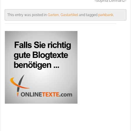
-Sophia Lennartz-
This entry was posted in
Garten
,
Gastartikel
and tagged
parkbank
.