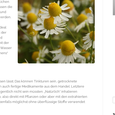
lichen
ssen die
 und
 werden.
Ideal
t der
nd
it der
m Wasser
ehens“
ösen lässt. Das können Tinkturen sein, getrocknete
en auch fertige Medikamente aus dem Handel. Letztere
igentlich nicht sein müssten. „Natürlich“ inhalieren
 also direkt mit Pflanzen oder aber mit den extrahierten
S
benfalls möglichst ohne überflüssige Stoffe verwendet
n