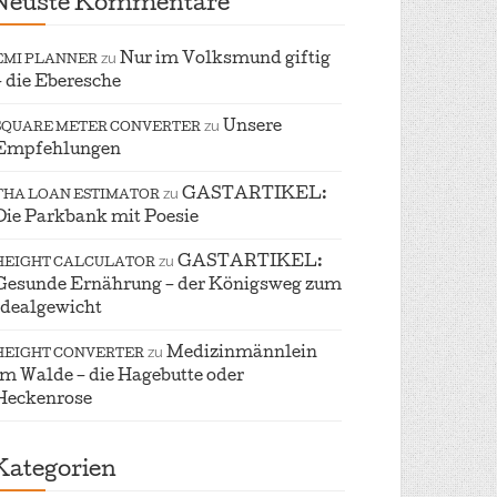
Neuste Kommentare
zu
Nur im Volksmund giftig
EMI PLANNER
– die Eberesche
zu
Unsere
SQUARE METER CONVERTER
Empfehlungen
zu
GASTARTIKEL:
FHA LOAN ESTIMATOR
Die Parkbank mit Poesie
zu
GASTARTIKEL:
HEIGHT CALCULATOR
Gesunde Ernährung – der Königsweg zum
Idealgewicht
zu
Medizinmännlein
HEIGHT CONVERTER
im Walde – die Hagebutte oder
Heckenrose
Kategorien