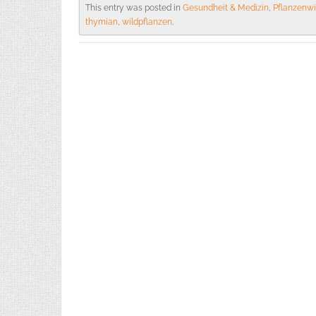
This entry was posted in
Gesundheit & Medizin
,
Pflanzenw
thymian
,
wildpflanzen
.