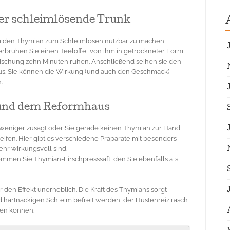
er schleimlösende Trunk
 den Thymian zum Schleimlösen nutzbar zu machen,
rbrühen Sie einen Teelöffel von ihm in getrockneter Form
ischung zehn Minuten ruhen. Anschließend seihen sie den
aus. Sie können die Wirkung (und auch den Geschmack)
.
e und dem Reformhaus
 weniger zusagt oder Sie gerade keinen Thymian zur Hand
eifen. Hier gibt es verschiedene Präparate mit besonders
ehr wirkungsvoll sind.
mmen Sie Thymian-Firschpresssaft, den Sie ebenfalls als
für den Effekt unerheblich. Die Kraft des Thymians sorgt
d hartnäckigen Schleim befreit werden, der Hustenreiz rasch
men können.