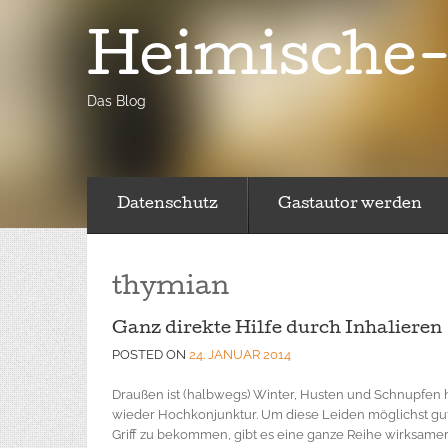
Heimische-
Das Blog
Datenschutz
Gastautor werden
thymian
Ganz direkte Hilfe durch Inhalieren
POSTED ON
24. JANUAR 2014
Draußen ist (halbwegs) Winter, Husten und Schnupfen
wieder Hochkonjunktur. Um diese Leiden möglichst gut
Griff zu bekommen, gibt es eine ganze Reihe wirksame