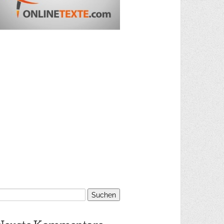
uchen
ach: