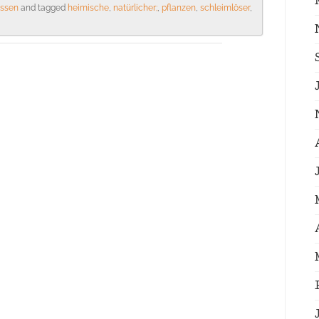
issen
and tagged
heimische
,
natürlicher;
,
pflanzen
,
schleimlöser
,