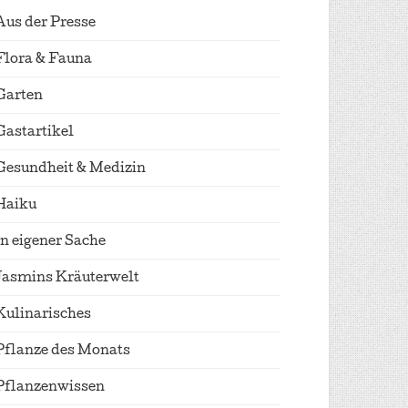
Aus der Presse
Flora & Fauna
Garten
Gastartikel
Gesundheit & Medizin
Haiku
In eigener Sache
Jasmins Kräuterwelt
Kulinarisches
Pflanze des Monats
Pflanzenwissen