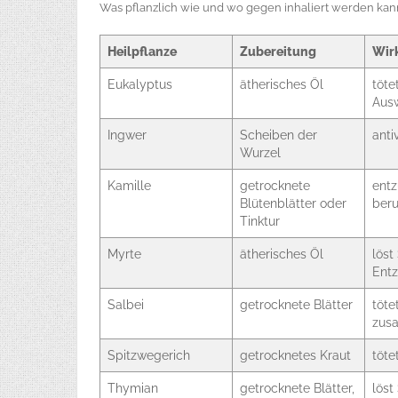
Was pflanzlich wie und wo gegen inhaliert werden kan
Heilpflanze
Zubereitung
Wir
Eukalyptus
ätherisches Öl
töte
Aus
Ingwer
Scheiben der
antiv
Wurzel
Kamille
getrocknete
ent
Blütenblätter oder
ber
Tinktur
Myrte
ätherisches Öl
löst
Ent
Salbei
getrocknete Blätter
töte
zus
Spitzwegerich
getrocknetes Kraut
töte
Thymian
getrocknete Blätter,
löst