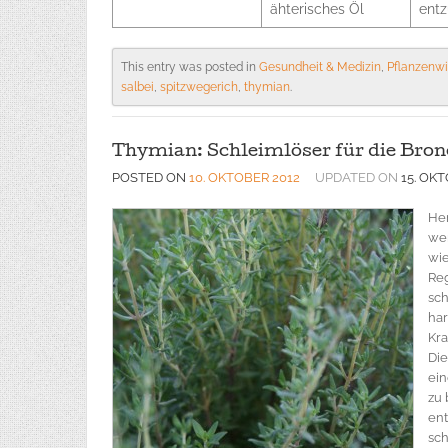
ähterisches Öl
ent
This entry was posted in
Gesundheit & Medizin
,
Pflanzenw
salbei
,
spitzwegerich
,
thymian
.
Thymian: Schleimlöser für die Bron
POSTED ON
10. OKTOBER 2012
UPDATED ON
15. OK
Her
wer
wie
Reg
sch
har
Kra
Die
ein
zu 
en
sch