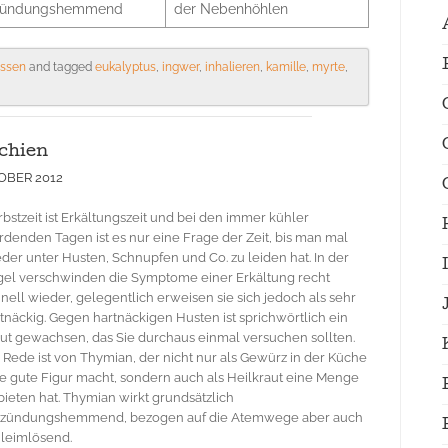
zündungshemmend
der Nebenhöhlen
issen
and tagged
eukalyptus
,
ingwer
,
inhalieren
,
kamille
,
myrte
,
chien
TOBER 2012
bstzeit ist Erkältungszeit und bei den immer kühler
denden Tagen ist es nur eine Frage der Zeit, bis man mal
der unter Husten, Schnupfen und Co. zu leiden hat. In der
el verschwinden die Symptome einer Erkältung recht
nell wieder, gelegentlich erweisen sie sich jedoch als sehr
tnäckig. Gegen hartnäckigen Husten ist sprichwörtlich ein
ut gewachsen, das Sie durchaus einmal versuchen sollten.
 Rede ist von Thymian, der nicht nur als Gewürz in der Küche
e gute Figur macht, sondern auch als Heilkraut eine Menge
bieten hat. Thymian wirkt grundsätzlich
tzündungshemmend, bezogen auf die Atemwege aber auch
leimlösend.