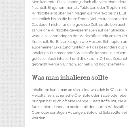
Medikamente. Diese haben jedoch allesamt einen deut
Nachteil. Eingenommen als Tabletten oder Tropfen mü
Wirkstoffe erst über den Magen-Darm-Trakt bis ins Blut
schließlich bis an die betroffenen Stellen transportiert
Das dauert nicht nur eine gewisse Zeit, es bleiben auch
zahlreiche Wirkstoffe gewissermaßen auf der Strecke. 
wäre ein Heranbringen der Wirkstoffe direkt an den Or
Krankheit. Bei Erkrankungen wie Husten, Schnupfen u
allgemeiner Erkältung funktioniert das besonders gut m
Inhalation. Die passenden Wirkstoffe können in heiße
gelöst einfach inhaliert und direkt zum „Ort des Gesch
gebracht werden. Einfach, schnell und höchst effektiv.
Was man inhalieren sollte
Inhalieren kann man an sich alles, was sich in Wasser l
Heilpflanzen, ätherische Öle, Sole oder Salze oder eb
bringen natürlich oft eine Menge Zusatzstoffe mit, die e
funktioniert daher am besten mit den puren Wirkstoffen,
Ölen oder sonstigen Auszügen. Sole und Salz sollten e
werden.