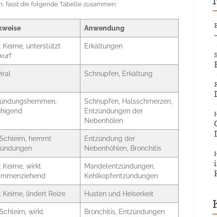
n, fasst die folgende Tabelle zusammen:
kweise
Anwendung
t Keime, unterstützt
Erkältungen
wurf
iral
Schnupfen, Erkältung
zündungshemmen,
Schnupfen, Halsschmerzen,
uhigend
Entzündungen der
Nebenhölen
 Schleim, hemmt
Entzündung der
zündungen
Nebenhöhlen, Bronchitis
t Keime, wirkt
Mandelentzündungen,
ammenziehend
Kehlkopfentzündungen
t Keime, lindert Reize
Husten und Heiserkeit
 Schleim, wirkt
Bronchitis, Entzündungen