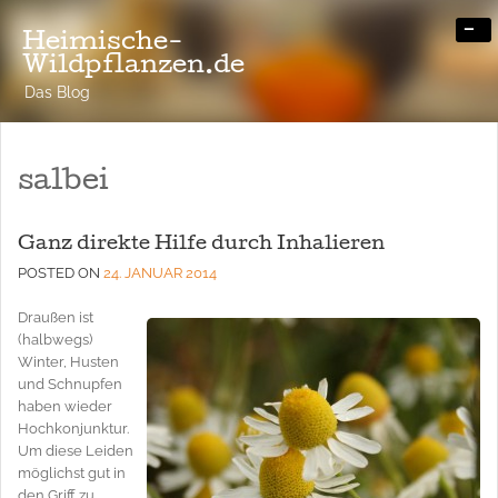
-
Heimische-
Wildpflanzen.de
Das Blog
salbei
Ganz direkte Hilfe durch Inhalieren
POSTED ON
24. JANUAR 2014
Draußen ist
(halbwegs)
Winter, Husten
und Schnupfen
haben wieder
Hochkonjunktur.
Um diese Leiden
möglichst gut in
den Griff zu