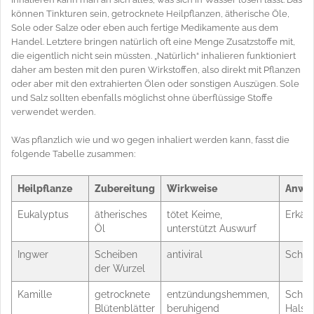
können Tinkturen sein, getrocknete Heilpflanzen, ätherische Öle,
Sole oder Salze oder eben auch fertige Medikamente aus dem
Handel. Letztere bringen natürlich oft eine Menge Zusatzstoffe mit,
die eigentlich nicht sein müssten. „Natürlich“ inhalieren funktioniert
daher am besten mit den puren Wirkstoffen, also direkt mit Pflanzen
oder aber mit den extrahierten Ölen oder sonstigen Auszügen. Sole
und Salz sollten ebenfalls möglichst ohne überflüssige Stoffe
verwendet werden.
Was pflanzlich wie und wo gegen inhaliert werden kann, fasst die
folgende Tabelle zusammen:
Heilpflanze
Zubereitung
Wirkweise
Anwe
Eukalyptus
ätherisches
tötet Keime,
Erkäl
Öl
unterstützt Auswurf
Ingwer
Scheiben
antiviral
Schnu
der Wurzel
Kamille
getrocknete
entzündungshemmen,
Schnu
Blütenblätter
beruhigend
Halss