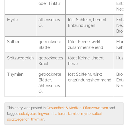
oder Tinktur
Entzü
Neben
Myrte
ätherisches
löst Schleim, hemmt
Entzü
Öl
Entzündungen
Neben
Bronch
Salbei
getrocknete
tötet Keime, wirkt
Mande
Blätter
zusammenziehend
Kehlk
Spitzwegerich
getrocknetes
tötet Keime, lindert
Husten
Kraut
Reize
Thymian
getrocknete
löst Schleim, wirkt
Bronch
Blätter,
entzündungshemmend
Entzü
ähterisches
Neben
Öl
This entry was posted in
Gesundheit & Medizin
,
Pflanzenwissen
and
tagged
eukalyptus
,
ingwer
,
inhalieren
,
kamille
,
myrte
,
salbei
,
spitzwegerich
,
thymian
.