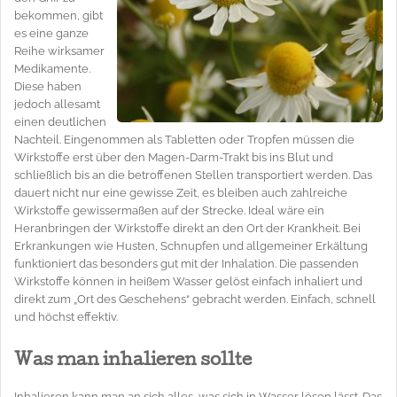
bekommen, gibt
es eine ganze
Reihe wirksamer
Medikamente.
Diese haben
jedoch allesamt
einen deutlichen
Nachteil. Eingenommen als Tabletten oder Tropfen müssen die
Wirkstoffe erst über den Magen-Darm-Trakt bis ins Blut und
schließlich bis an die betroffenen Stellen transportiert werden. Das
dauert nicht nur eine gewisse Zeit, es bleiben auch zahlreiche
Wirkstoffe gewissermaßen auf der Strecke. Ideal wäre ein
Heranbringen der Wirkstoffe direkt an den Ort der Krankheit. Bei
Erkrankungen wie Husten, Schnupfen und allgemeiner Erkältung
funktioniert das besonders gut mit der Inhalation. Die passenden
Wirkstoffe können in heißem Wasser gelöst einfach inhaliert und
direkt zum „Ort des Geschehens“ gebracht werden. Einfach, schnell
und höchst effektiv.
Was man inhalieren sollte
Inhalieren kann man an sich alles, was sich in Wasser lösen lässt. Das