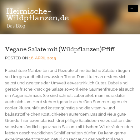
-
Heimische-
Wildpflanzen.de
Das Blog
Vegane Salate mit (Wildpflanzen)Pfiff
POSTED ON
16. APRIL 2015
Fleischlose Mahlzeiten und Rezepte ohne tierliche Zutaten liegen
voll im gesundheitsbewussten Trend. Damit tut man erstens sich
selbst und zweitens der Umwelt etwas wirklich Gutes. Dabei sind
gerade frische knackige Salate sowohl eine Gaumenfreude als auch
ein Augenschmaus. Sie sind schnell zubereitet, man muss dafür
auch nicht am Herd stehen (gerade an heißen Sommertagen ein
cooler Pluspunkt) und kostengünstig sind die vitamin- und
ballaststoffreichen Köstlichkeiten außerdem. Das sind viele gute
Gründe, hier exemplarisch drei pfiffige Salatideen vorzustellen, die
selbstverständlich, ganz nach Saison, mit frischen Wildkräutern den
letzten geschmacklichen Schliff erhalten dürfen. Da kann gerne
experimentiert werden; natürlich regt auch das Nachschlagen