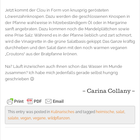
Jetzt kommt der Clou in Form von knusprig gerösteten
Löwenzahnknospen. Dazu werden die geschlossenen Knospen in
der Pfanne wahlweise in hitzebeständigem Öl oder in Margarine
sanft angebraten. Dazu kommen noch die Mandelplättchen sowie
eine Prise Salz. Während es in der Pfanne lieblich und zart schmort,
wird die Vinaigrette in die grüne Salatbasis gekippt. Das Ganze kräftig
durchheben und den Salat dann mit den noch warmen veganen
„Croutons“ aus der Bratpfanne krönen.
Na? Läuft inzwischen auch Ihnen schon das Wasser im Munde
zusammen? Ich habe mich jedenfalls gerade selbst hungrig
geschrieben 😉
– Carina Collany –
This entry was posted in
Kulinarisches
and tagged
heimische
,
salat
,
salate
,
vegan
,
vegane
,
wildpflanzen
.