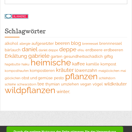
Schlagwörter
blog
beeren
alkohol
aufgesetzter
brennnessel
allergie
brennessel
daniel
deppe
bärlauch
erdbeere
erdbeeren
daniel deppe
efeu
gabriele
Erkältung
garten
gesundheitsschädlich
giftig
heimische
kaffee
kamille
kompost
hagebutte
haiku
kräuter
löwenzahn
kompostieren
komposthaufen
maiglöckchen
mai
pflanzen
obst und gemüse
pesto
glöckchen
schlehdorn
tee
wildkräuter
thymian
umziehen
vegan
vögel
schlehe
schwarzdorn
wildpflanzen
winter;
Durch die weitere Nutzung der Seite stimmen Sie der Verwendung