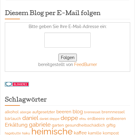
Diesem Blog per E-Mail folgen
Bitte geben Sie Ihre E-Mail-Adresse ein:
bereitgestellt von
FeedBurner
Schlagwörter
blog
beeren
alkohol
aufgesetzter
brennnessel
allergie
brennessel
daniel
deppe
bärlauch
erdbeere
erdbeeren
daniel deppe
efeu
gabriele
Erkältung
garten
gesundheitsschädlich
giftig
heimische
kaffee
kamille
kompost
hagebutte
haiku