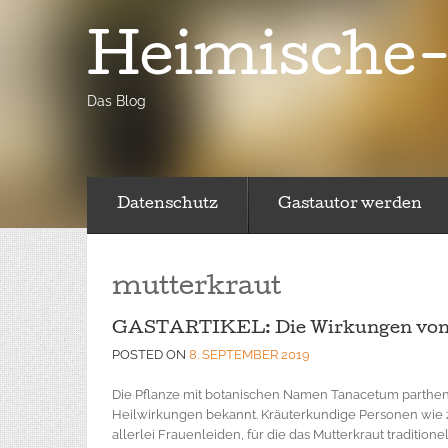
Heimische-
Das Blog
Datenschutz
Gastautor werden
mutterkraut
GASTARTIKEL: Die Wirkungen von
POSTED ON
8. SEPTEMBER 2019
Die Pflanze mit botanischen Namen Tanacetum parthenium
Heilwirkungen bekannt. Kräuterkundige Personen wie 
allerlei Frauenleiden, für die das Mutterkraut traditione