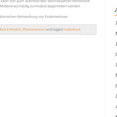
ies kann sich auch während den Wechseljahren bemerkbar
utterkraut häufig zumindest abgemildert werden.
edizinischen Behandlung von Endometriose.
heit & Medizin
,
Pflanzenwissen
and tagged
mutterkraut
.