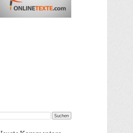
uchen
ach: