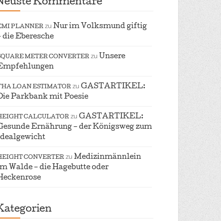
Neuste Kommentare
zu
Nur im Volksmund giftig
EMI PLANNER
– die Eberesche
zu
Unsere
SQUARE METER CONVERTER
Empfehlungen
zu
GASTARTIKEL:
FHA LOAN ESTIMATOR
Die Parkbank mit Poesie
zu
GASTARTIKEL:
HEIGHT CALCULATOR
Gesunde Ernährung – der Königsweg zum
Idealgewicht
zu
Medizinmännlein
HEIGHT CONVERTER
im Walde – die Hagebutte oder
Heckenrose
Kategorien