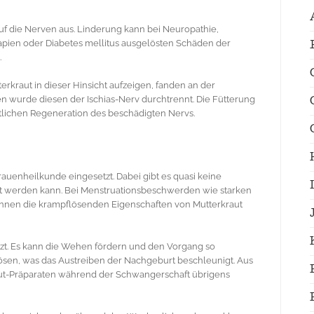
auf die Nerven aus. Linderung kann bei Neuropathie,
pien oder Diabetes mellitus ausgelösten Schäden der
.
rkraut in dieser Hinsicht aufzeigen, fanden an der
sen wurde diesen der Ischias-Nerv durchtrennt. Die Fütterung
tlichen Regeneration des beschädigten Nervs.
Frauenheilkunde eingesetzt. Dabei gibt es quasi keine
t werden kann. Bei Menstruationsbeschwerden wie starken
nen die krampflösenden Eigenschaften von Mutterkraut
zt. Es kann die Wehen fördern und den Vorgang so
lösen, was das Austreiben der Nachgeburt beschleunigt. Aus
aut-Präparaten während der Schwangerschaft übrigens