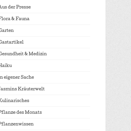
Aus der Presse
Flora & Fauna
Garten
Gastartikel
Gesundheit & Medizin
Haiku
In eigener Sache
Jasmins Kräuterwelt
Kulinarisches
Pflanze des Monats
Pflanzenwissen