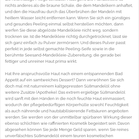
nichts anderes als die braune Schale, die dem Mandelkern anhaftet,
und den die Hausfrau durch das Überbrühen der Mandeln mit
heißem Wasser leicht entfernen kann. Wenn Sie sich ein günstiges
und gesundes Peeling einmal selbst herstellen möchten, dann
werfen Sie diese abgelöste Mandelkleie nicht weg, sondern
trocknen sie. Ist die Mandelkleie richtig durchgetrocknet, lässt sie
sich ganz einfach zu Pulver zermörsern. Und dieses Pulver passt
perfekt in jede selbst gemachte Peeling-Seife sowie in die
berühmte Seesand-Mandelkleie-Zubereitung, die gerade bei
fettiger und unreiner Haut prima wirkt.
Hat Ihre anspruchsvolle Haut nach einem entspannenden Bad
Appetit auf ein samtweiches Dessert? Dann verwöhnen Sie sich
doch mal mit naturreinem kaltgepressten Süßmandelöl ohne
weitere Zusätze (Apotheke). Das extrem ergiebige Süßmandelöl
wird sanft mit den Händen in die noch feuchte Haut einmassiert,
wodurch der pflegebedürftigen Körperhülle sowohl Feuchtigkeit
als auch nährende und hautstabilisierende Fettsäuren angeboten
werden. Sie werden von der unmittelbar spürbaren Wirkung dieser
ebenso schlichten wie raffinierten Kosmetik begeistert sein. Davon
abgesehen können Sie jede Menge Geld sparen, wenn Sie reines
unverfälschtes Süßmandelöl einem teuren kosmetischen