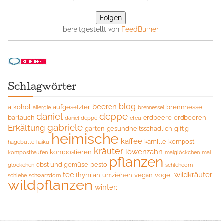
bereitgestellt von
FeedBurner
Schlagwörter
blog
beeren
alkohol
aufgesetzter
brennnessel
allergie
brennessel
daniel
deppe
bärlauch
erdbeere
erdbeeren
daniel deppe
efeu
gabriele
Erkältung
garten
gesundheitsschädlich
giftig
heimische
kaffee
kamille
kompost
hagebutte
haiku
kräuter
löwenzahn
kompostieren
komposthaufen
maiglöckchen
mai
pflanzen
obst und gemüse
pesto
glöckchen
schlehdorn
tee
wildkräuter
thymian
umziehen
vegan
vögel
schlehe
schwarzdorn
wildpflanzen
winter;