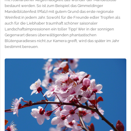
bestaunt werden. So ist zum Beispiel das Gimmeldinger
Mandelblütenfest (Pfalz) mit gutem Grund das erste regionale
Weinfest in jedem Jahr. Sowohl für die Freunde edler Tropfen als
auch für die Liebhaber traumhaft schöner saisonaler
Landschaftsimpressionen ein toller Tipp! Wer in der sonnigen
Gegenwart dieses überwältigenden phantastischen
Blütenparadieses nicht zur Kamera greift, wird das später im Jahr
bestimmt bereuen.