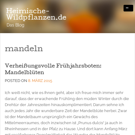
-
Heimische-
Wildpflanzen.de
Das Blog
mandeln
Verheißungsvolle Frühjahrsboten:
Mandelblüten
POSTED ON
8. MÄRZ 2015
Ich weiß nicht, wie es Ihnen geht, aber ich freue mich immer sehr
darauf, dass der erwachende Frühling den müden Winter durch die
Drehtür der Jahreszeiten hinauskomplimentiert. Darum sehne ich
auch jedes Jahr die wunderbare Zeit der Mandelblüte herbei. Zwar
ist der Mandelbaum ursprünglich ein Gewächs des
Mittelmeerraumes, doch inzwischen ist „Prunus dulcis“ ja auch in
Rheinhessen und in der Pfalz zu Hause. Und dort kann Anfang März
mit roséfarbener Regelmäßigkeit das Wunder der Mandelblüte