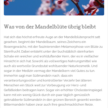
Was von der Mandelblüte übrig bleibt
Hat sich das höchst erfreute Auge an der Mandelblütenpracht satt
gesehen, beginnt der Mandelbaum, seines Zeichens ein
Rosengewächs, mit der faszinierenden Metamorphose von Blüte zu
Steinfrucht. Dabei entsteht unter der buchstäblich steinharten
Schale ein weicher und wohlduftender Kern, der es in vielfacher
Hinsicht in sich hat. Sowohl als vollwertiges Nahrungsmittel wie
auch als wertvolle Grundzutat wohltuender Naturkosmetik. Und
sogar in der Medizin vermag der Mandelkern viel Gutes zu tun.
Immerhin sagt man Süßmandeln nach, dass ein
verantwortungsvoller und kontrollierter Verzehr bei älteren
Menschen ein Stück weit zur Vorbeugung vor Herz- und
Gefäßleiden beitragen kann. Sogar ein erhöhter Cholesterinspiegel
kann mit ein wenig Glück durch ein paar täglich genüsslich
geknabberte Süßmandeln in den grünen Bereich gesenkt werden.
Bittermandeln haben zwar auch ihre geschmacklichen Reize,