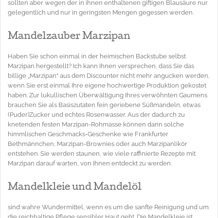
sollten aber wegen der in ihnen enthaltenen giftigen Blausäure nur
gelegentlich und nur in geringsten Mengen gegessen werden.
Mandelzauber Marzipan
Haben Sie schon einmal in der heimischen Backstube selbst
Marzipan hergestellt? Ich kann Ihnen versprechen, dass Sie das
billige „Marzipan“ aus dem Discounter nicht mehr angucken werden,
wenn Sie erst einmal Ihre eigene hochwertige Produktion gekostet
haben. Zur lukullischen Überwältigung Ihres verwöhnten Gaumens
brauchen Sie als Basiszutaten fein geriebene Süßmandeln, etwas
(Puder)Zucker und echtes Rosenwasser. Aus der dadurch zu
knetenden festen Marzipan-Rohmasse können dann solche
himmlischen Geschmacks-Geschenke wie Frankfurter
Bethmännchen, Marzipan-Brownies oder auch Marzipanlikör
entstehen. Sie werden staunen, wie viele raffinierte Rezepte mit
Marzipan darauf warten, von Ihnen entdeckt zu werden.
Mandelkleie und Mandelöl
sind wahre Wundermittel, wenn es um die sanfte Reinigung und um
die reichhaltige Pflege sensibler Haut geht. Die Mandelkleie ist