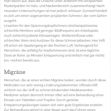
man davon aus, dass die Ursache unter anderem mit verspannten
Muskelpartien im Hals- und Nackenbereich zusammenhängt. Nach
neuesten Untersuchungen ist man jedoch schlauer: Zumeist handelt
es sich um einen sogenannten projizierten Schmerz, der vom Gehirn
ausgeht.
Ursachen für den Spannungskopfschmerz sind beispielsweise
schlechte Monitore und geringer Bildfrequenz am Arbeitsplatz.
Auch schlecht justierte Klimaanlagen, Wettereinflüsse oder
schlechter Wein sind Auslöser für diese Schmerzattacken. Hier hilft
oft schon ein Spaziergang an der frischen Luft. Vorbeugend für
Menschen, die anfällig für Kopfschmerzen sind, ist eine tägliche
Dosis an Ruhe. 30 Minuten Entspannung und einfach mal gar nichts
tun, reichen bereits aus.
Migräne
Menschen, die an einer echten Migräne leiden, werden durch diese
Methoden nur sehr wenig Linderung bekommen. Oftmals hilft
wirklich nur der Griff zu schmerzlindernden Medikamenten.
Mediziner setzen dennoch immer öfter auf eine Behandlung ohne
Einsatz von Tabletten und Tropfen. Durch gezielte
Entspannungsübungen lassen sich sehr gute Ergebnisse erzielen.
Zur Behandlung gehört in aller Regel auch das Führen eines