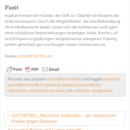
Fazit
Kopfschmerzen kennt jeder, der Griff zur Tablette ist meistens die
erste Konsequenz. Durch die Möglichkeiten, die eine Behandlung
ohne Medikamente bietet, lassen sich die Schmerzen auch ganz
ohne schädliche Nebenwirkungen beseitigen. Ruhe, frische Luft
und Entspannungsübungen, beispielsweise autogenes Training,
wirken gleichfalls gut und beugen neuen Schmerzen vor.
Quelle:
ONLINETEXTE.com
This entry was posted in
Gesundheit & Medizin
and tagged
alternative
,
gesundheitsschädlich
,
heimische
,
kompost
,
kompostieren
,
kopfschmerz
,
kopfschmerzen
,
krank
,
pille
,
tabletten
,
wildpflanzen
.
GASTARTIKEL: Natürliche Antibiotika – die wirksamsten
Kräuter gegen Bakterien
So werden Balkon und Garten winterfit