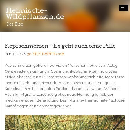
-
Heimische-
Wildpflanzen.de
Das Blog
Kopfschmerzen – Es geht auch ohne Pille
POSTED ON
30. SEPTEMBER 2016
Kopfschmerzen gehören bei vielen Menschen heute zum Alltag.
Geht es allerdings nur um Spannungskopfschmerzen, so gibt es
einige Alternativen zur klassischen Kopfschmerztablette. Mehr Ruhe,
innere Einkehr und leicht erlernbare Entspannungsübungen in
Kombination mit einer guten Portion frischer Luft wirken Wunder.
Auch für Migräne-Leidende gibt es neue Hoffnung fernab der
medikamentösen Behandlung. Das „Migräne-Thermometer“ soll den
Kampf gegen den Schmerz gewinnen.