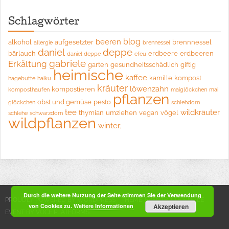
Schlagwörter
blog
beeren
alkohol
aufgesetzter
brennnessel
allergie
brennessel
daniel
deppe
bärlauch
erdbeere
erdbeeren
daniel deppe
efeu
gabriele
Erkältung
garten
gesundheitsschädlich
giftig
heimische
kaffee
kamille
kompost
hagebutte
haiku
kräuter
löwenzahn
kompostieren
komposthaufen
maiglöckchen
mai
pflanzen
obst und gemüse
pesto
glöckchen
schlehdorn
tee
wildkräuter
thymian
umziehen
vegan
vögel
schlehe
schwarzdorn
wildpflanzen
winter;
Durch die weitere Nutzung der Seite stimmen Sie der Verwendung
PROUDLY POWERED BY WORDPRESS
THEME: EVENTBRITE SINGLE
von Cookies zu.
Weitere Informationen
Akzeptieren
EVENT BY
VOCE PLATFORMS
.