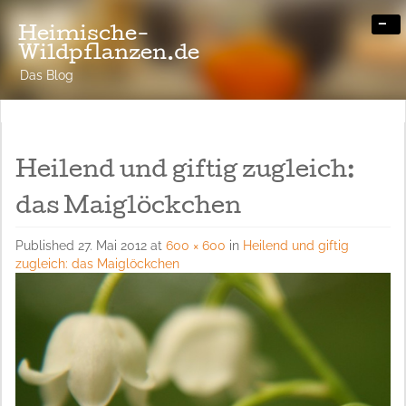
-
Heimische-
Wildpflanzen.de
Das Blog
Heilend und giftig zugleich:
das Maiglöckchen
Published
27. Mai 2012
at
600 × 600
in
Heilend und giftig
zugleich: das Maiglöckchen