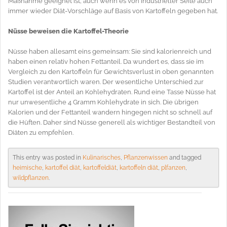
Maßnahme geeignet ist, auch wenn es von industrieller Seite auch
immer wieder Diät-Vorschläge auf Basis von Kartoffeln gegeben hat.
Nüsse beweisen die Kartoffel-Theorie
Nüsse haben allesamt eins gemeinsam: Sie sind kalorienreich und
haben einen relativ hohen Fettanteil. Da wundert es, dass sie im
Vergleich zu den Kartoffeln für Gewichtsverlust in oben genannten
Studien verantwortlich waren. Der wesentliche Unterschied zur
Kartoffel ist der Anteil an Kohlehydraten. Rund eine Tasse Nüsse hat
nur unwesentliche 4 Gramm Kohlehydrate in sich. Die übrigen
Kalorien und der Fettanteil wandern hingegen nicht so schnell auf
die Hüften. Daher sind Nüsse generell als wichtiger Bestandteil von
Diäten zu empfehlen.
This entry was posted in
Kulinarisches
,
Pflanzenwissen
and tagged
heimische
,
kartoffel diät
,
kartoffeldiät
,
kartoffeln diät
,
plfanzen
,
wildpflanzen
.