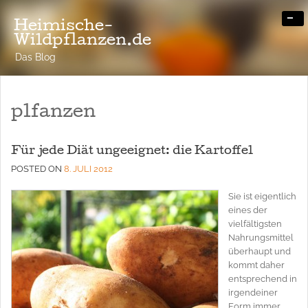
-
Heimische-
Wildpflanzen.de
Das Blog
plfanzen
Für jede Diät ungeeignet: die Kartoffel
POSTED ON
8. JULI 2012
Sie ist eigentlich
eines der
vielfältigsten
Nahrungsmittel
überhaupt und
kommt daher
entsprechend in
irgendeiner
Form immer