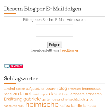
Diesem Blog per E-Mail folgen
Bitte geben Sie Ihre E-Mail-Adresse ein:
bereitgestellt von
FeedBurner
Schlagwörter
blog
beeren
alkohol
aufgesetzter
brennnessel
allergie
brennessel
daniel
deppe
bärlauch
erdbeere
erdbeeren
daniel deppe
efeu
gabriele
Erkältung
garten
gesundheitsschädlich
giftig
heimische
kaffee
kamille
kompost
hagebutte
haiku