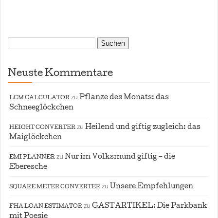
Suchen
nach:
Neuste Kommentare
zu
Pflanze des Monats: das
LCM CALCULATOR
Schneeglöckchen
zu
Heilend und giftig zugleich: das
HEIGHT CONVERTER
Maiglöckchen
zu
Nur im Volksmund giftig – die
EMI PLANNER
Eberesche
zu
Unsere Empfehlungen
SQUARE METER CONVERTER
zu
GASTARTIKEL: Die Parkbank
FHA LOAN ESTIMATOR
mit Poesie