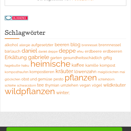
Schlagwörter
blog
beeren
alkohol
aufgesetzter
brennnessel
allergie
brennessel
daniel
deppe
bärlauch
erdbeere
erdbeeren
daniel deppe
efeu
gabriele
Erkältung
garten
gesundheitsschädlich
giftig
heimische
kaffee
kamille
kompost
hagebutte
haiku
kräuter
löwenzahn
kompostieren
komposthaufen
maiglöckchen
mai
pflanzen
obst und gemüse
pesto
glöckchen
schlehdorn
tee
wildkräuter
thymian
umziehen
vegan
vögel
schlehe
schwarzdorn
wildpflanzen
winter;