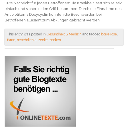
Gute Nachricht für jeden Betroffenen: Die Krankheit lässt sich relativ
einfach und sicher in den Griff bekommen. Durch die Einnahme des
Antibiotikums Doxycyclin konnten die Beschwerden bei
Betroffenen allesamt zum Abklingen gebracht werden.
This entry was posted in
Gesundheit & Medizin
and tagged
borreliose
,
fsme
,
neoehrlichia
,
zecke
,
zecken
.