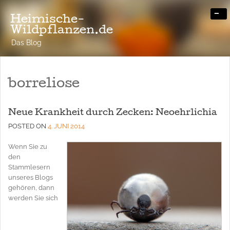
-
Heimische-
Wildpflanzen.de
Das Blog
borreliose
Neue Krankheit durch Zecken: Neoehrlichia
POSTED ON
4. JUNI 2014
Wenn Sie zu
den
Stammlesern
unseres Blogs
gehören, dann
werden Sie sich