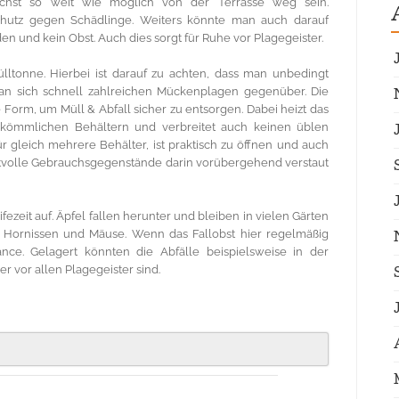
hst so weit wie möglich von der Terrasse weg sein.
chutz gegen Schädlinge. Weiters könnte man auch darauf
n und kein Obst. Auch dies sorgt für Ruhe vor Plagegeister.
ülltonne. Hierbei ist darauf zu achten, dass man unbedingt
an sich schnell zahlreichen Mückenplagen gegenüber. Die
e Form, um Müll & Abfall sicher zu entsorgen. Dabei heizt das
erkömmlichen Behältern und verbreitet auch keinen üblen
r gleich mehrere Behälter, ist praktisch zu öffnen und auch
rtvolle Gebrauchsgegenstände darin vorübergehend verstaut
fezeit auf. Äpfel fallen herunter und bleiben in vielen Gärten
 Hornissen und Mäuse. Wenn das Fallobst hier regelmäßig
nce. Gelagert könnten die Abfälle beispielsweise in der
r vor allen Plagegeister sind.