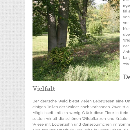
irg
fäl
von
vor
Men
übe
Wäl
der
Anbe
lan
wie
D
Vielfalt
Der deutsche Wald bietet vielen Lebewesen eine Unt
einigen Teilen der Wälder noch vorhanden. Zwar ist au
Möglichkeit, mit ein wenig Glück diese Tiere in fr
sollten wir all die schönen Wildpflanzen und Kräuter
Wiese mit Löwenzahn und Gänseblümchen im Sommer, 