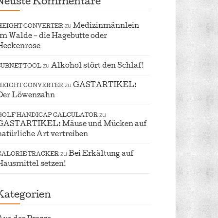
Neuste Kommentare
zu
Medizinmännlein
HEIGHT CONVERTER
im Walde – die Hagebutte oder
Heckenrose
zu
Alkohol stört den Schlaf!
SUBNET TOOL
zu
GASTARTIKEL:
HEIGHT CONVERTER
Der Löwenzahn
zu
GOLF HANDICAP CALCULATOR
GASTARTIKEL: Mäuse und Mücken auf
natürliche Art vertreiben
zu
Bei Erkältung auf
CALORIE TRACKER
Hausmittel setzen!
Kategorien