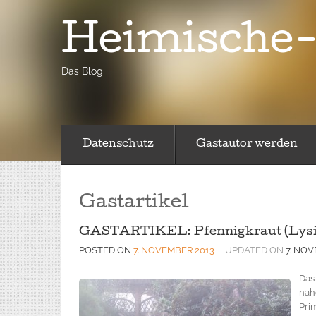
Heimische-
Das Blog
Datenschutz
Gastautor werden
Gastartikel
GASTARTIKEL: Pfennigkraut (Lys
POSTED ON
7. NOVEMBER 2013
UPDATED ON
7. NO
Das
nah
Pri