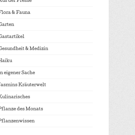
Aus der Presse
Flora & Fauna
Garten
Gastartikel
Gesundheit & Medizin
Haiku
In eigener Sache
Jasmins Kräuterwelt
Kulinarisches
Pflanze des Monats
Pflanzenwissen