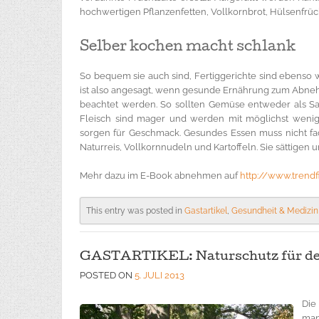
hochwertigen Pflanzenfetten, Vollkornbrot, Hülsenfrü
Selber kochen macht schlank
So bequem sie auch sind, Fertiggerichte sind ebenso w
ist also angesagt, wenn gesunde Ernährung zum Abne
beachtet werden. So sollten Gemüse entweder als Sa
Fleisch sind mager und werden mit möglichst wenig 
sorgen für Geschmack. Gesundes Essen muss nicht fad
Naturreis, Vollkornnudeln und Kartoffeln. Sie sättigen 
Mehr dazu im E-Book abnehmen auf
http://www.trendfi
This entry was posted in
Gastartikel
,
Gesundheit & Medizin
GASTARTIKEL: Naturschutz für den
POSTED ON
5. JULI 2013
Die
man