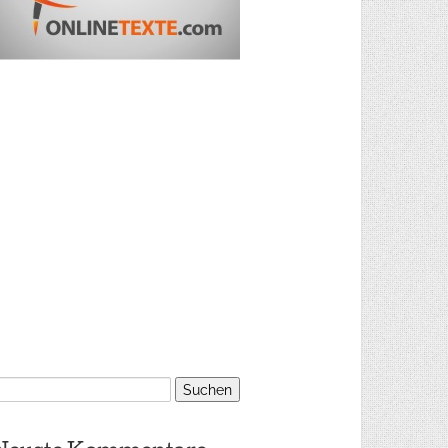
uchen
ach: