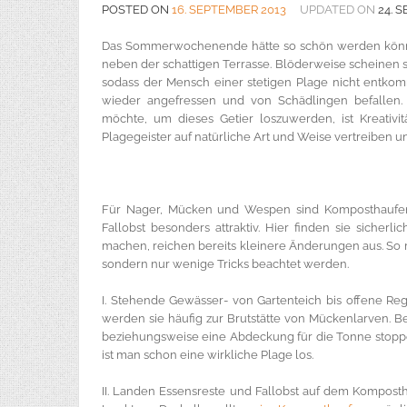
POSTED ON
16. SEPTEMBER 2013
UPDATED ON
24. 
Das Sommerwochenende hätte so schön werden könne
neben der schattigen Terrasse. Blöderweise scheinen
sodass der Mensch einer stetigen Plage nicht entko
wieder angefressen und von Schädlingen befallen.
möchte, um dieses Getier loszuwerden, ist Kreativit
Plagegeister auf natürliche Art und Weise vertreiben
Für Nager, Mücken und Wespen sind Komposthaufen
Fallobst besonders attraktiv. Hier finden sie siche
machen, reichen bereits kleinere Änderungen aus. S
sondern nur wenige Tricks beachtet werden.
I. Stehende Gewässer- von Gartenteich bis offene R
werden sie häufig zur Brutstätte von Mückenlarven. 
beziehungsweise eine Abdeckung für die Tonne stop
ist man schon eine wirkliche Plage los.
II. Landen Essensreste und Fallobst auf dem Kompostha