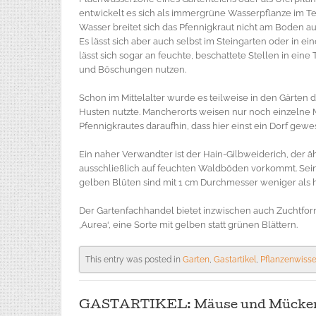
entwickelt es sich als immergrüne Wasserpflanze im T
Wasser breitet sich das Pfennigkraut nicht am Boden a
Es lässt sich aber auch selbst im Steingarten oder in 
lässt sich sogar an feuchte, beschattete Stellen in ei
und Böschungen nutzen.
Schon im Mittelalter wurde es teilweise in den Gärten
Husten nutzte. Mancherorts weisen nur noch einzelne 
Pfennigkrautes daraufhin, dass hier einst ein Dorf gewe
Ein naher Verwandter ist der Hain-Gilbweiderich, der 
ausschließlich auf feuchten Waldböden vorkommt. Seine 
gelben Blüten sind mit 1 cm Durchmesser weniger als h
Der Gartenfachhandel bietet inzwischen auch Zuchtfor
‚Aurea‘, eine Sorte mit gelben statt grünen Blättern.
This entry was posted in
Garten
,
Gastartikel
,
Pflanzenwiss
GASTARTIKEL: Mäuse und Mücken au