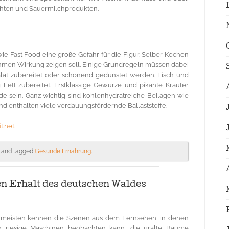
chten und Sauermilchprodukten.
ie Fast Food eine große Gefahr für die Figur. Selber Kochen
hmen Wirkung zeigen soll. Einige Grundregeln müssen dabei
lat zubereitet oder schonend gedünstet werden. Fisch und
Fett zubereitet. Erstklassige Gewürze und pikante Kräuter
e sein. Ganz wichtig sind kohlenhydratreiche Beilagen wie
und enthalten viele verdauungsfördernde Ballaststoffe.
t.net.
and tagged
Gesunde Ernährung
.
 Erhalt des deutschen Waldes
 meisten kennen die Szenen aus dem Fernsehen, in denen
 riesige Maschinen beobachten kann, die uralte Bäume