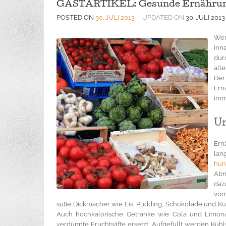
GASTARTIKEL: Gesunde Ernährung 
POSTED ON
30. JULI 2013
UPDATED ON
30. JULI 2013
Wer
inn
dur
alle
Der
Ern
imm
Un
Ern
lan
hun
Abn
daz
vom
süße Dickmacher wie Eis, Pudding, Schokolade und Ku
Auch hochkalorische Getränke wie Cola und Limon
verdünnte Fruchtsäfte ersetzt. Aufgefüllt werden K