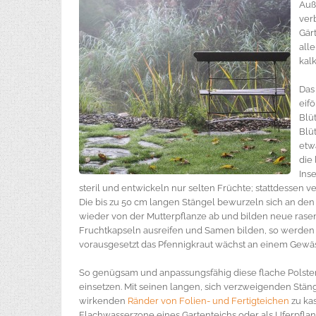
Auß
ver
Gär
all
kal
Das
eif
Blü
Blü
etw
die
Ins
steril und entwickeln nur selten Früchte; stattdessen ve
Die bis zu 50 cm langen Stängel bewurzeln sich an de
wieder von der Mutterpflanze ab und bilden neue rasen
Fruchtkapseln ausreifen und Samen bilden, so werden 
vorausgesetzt das Pfennigkraut wächst an einem Gewäs
So genügsam und anpassungsfähig diese flache Polsterpf
einsetzen. Mit seinen langen, sich verzweigenden Stänge
wirkenden
Ränder von Folien- und Fertigteichen
zu ka
Flachwasserzone eines Gartenteichs oder als Uferpflanz