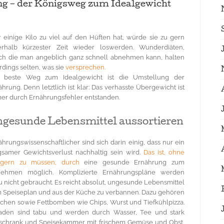
– der Königsweg zum Idealgewicht
 einige Kilo zu viel auf den Hüften hat, würde sie zu gern
erhalb kürzester Zeit wieder loswerden. Wunderdiäten,
ch die man angeblich ganz schnell abnehmen kann, halten
rdings selten, was sie
versprechen.
 beste Weg zum Idealgewicht ist die Umstellung der
ährung. Denn letztlich ist klar: Das verhasste Übergewicht ist
er durch Ernährungsfehler entstanden.
gesunde Lebensmittel aussortieren
ährungswissenschaftlicher sind sich darin einig, dass nur ein
gsamer Gewichtsverlust nachhaltig sein wird.
Das ist, ohne
gern zu müssen, durch
eine gesunde Ernährung zum
ehmen möglich. Komplizierte Ernährungspläne werden
u nicht gebraucht. Es reicht absolut, ungesunde Lebensmittel
 Speiseplan und aus der Küche zu verbannen. Dazu gehören
chen sowie Fettbomben wie Chips, Wurst und Tiefkühlpizza.
aden sind tabu und werden durch Wasser, Tee und stark
ühlschrank und Speisekammer mit frischem Gemüse und Obst,