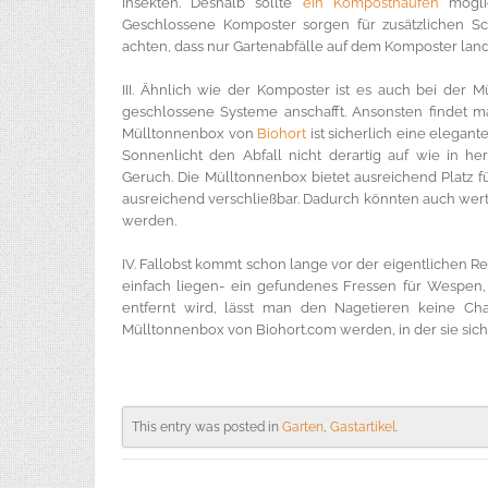
Insekten. Deshalb sollte
ein Komposthaufen
möglic
Geschlossene Komposter sorgen für zusätzlichen S
achten, dass nur Gartenabfälle auf dem Komposter lande
III. Ähnlich wie der Komposter ist es auch bei der M
geschlossene Systeme anschafft. Ansonsten findet m
Mülltonnenbox von
Biohort
ist sicherlich eine elegant
Sonnenlicht den Abfall nicht derartig auf wie in h
Geruch. Die Mülltonnenbox bietet ausreichend Platz fü
ausreichend verschließbar. Dadurch könnten auch we
werden.
IV. Fallobst kommt schon lange vor der eigentlichen Rei
einfach liegen- ein gefundenes Fressen für Wespen,
entfernt wird, lässt man den Nagetieren keine Cha
Mülltonnenbox von Biohort.com werden, in der sie siche
This entry was posted in
Garten
,
Gastartikel
.