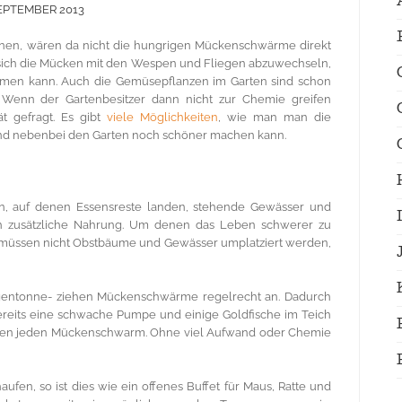
SEPTEMBER 2013
n, wären da nicht die hungrigen Mückenschwärme direkt
 sich die Mücken mit den Wespen und Fliegen abzuwechseln,
mmen kann. Auch die Gemüsepflanzen im Garten sind schon
 Wenn der Gartenbesitzer dann nicht zur Chemie greifen
ät gefragt. Es gibt
viele Möglichkeiten
, wie man man die
 und nebenbei den Garten noch schöner machen kann.
, auf denen Essensreste landen, stehende Gewässer und
rlich zusätzliche Nahrung. Um denen das Leben schwerer zu
o müssen nicht Obstbäume und Gewässer umplatziert werden,
egentonne- ziehen Mückenschwärme regelrecht an. Dadurch
Bereits eine schwache Pumpe und einige Goldfische im Teich
pen jeden Mückenschwarm. Ohne viel Aufwand oder Chemie
ufen, so ist dies wie ein offenes Buffet für Maus, Ratte und