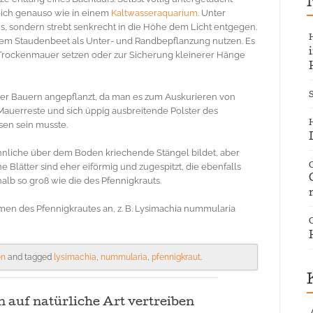
eich genauso wie in einem
Kaltwasseraquarium
. Unter
us, sondern strebt senkrecht in die Höhe dem Licht entgegen.
einem Staudenbeet als Unter- und Randbepflanzung nutzen. Es
ne Trockenmauer setzen oder zur Sicherung kleinerer Hänge
 der Bauern angepflanzt, da man es zum Auskurieren von
Mauerreste und sich üppig ausbreitende Polster des
sen sein musste.
ähnliche über dem Boden kriechende Stängel bildet, aber
Blätter sind eher eiförmig und zugespitzt, die ebenfalls
alb so groß wie die des Pfennigkrauts.
men des Pfennigkrautes an, z. B. Lysimachia nummularia
en
and tagged
lysimachia
,
nummularia
,
pfennigkraut
.
f natürliche Art vertreiben