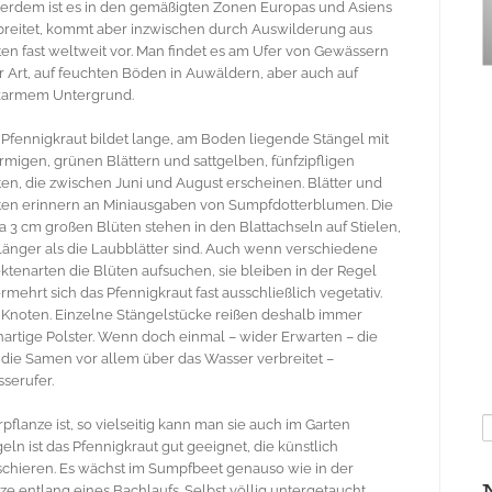
erdem ist es in den gemäßigten Zonen Europas und Asiens
breitet, kommt aber inzwischen durch Auswilderung aus
ten fast weltweit vor. Man findet es am Ufer von Gewässern
er Art, auf feuchten Böden in Auwäldern, aber auch auf
karmem Untergrund.
 Pfennigkraut bildet lange, am Boden liegende Stängel mit
örmigen, grünen Blättern und sattgelben, fünfzipfligen
ten, die zwischen Juni und August erscheinen. Blätter und
ten erinnern an Miniausgaben von Sumpfdotterblumen. Die
a 3 cm großen Blüten stehen in den Blattachseln auf Stielen,
 länger als die Laubblätter sind. Auch wenn verschiedene
ektenarten die Blüten aufsuchen, sie bleiben in der Regel
rmehrt sich das Pfennigkraut fast ausschließlich vegetativ.
n Knoten. Einzelne Stängelstücke reißen deshalb immer
artige Polster. Wenn doch einmal – wider Erwarten – die
die Samen vor allem über das Wasser verbreitet –
serufer.
S
lanze ist, so vielseitig kann man sie auch im Garten
n
ln ist das Pfennigkraut gut geeignet, die künstlich
schieren. Es wächst im Sumpfbeet genauso wie in der
e entlang eines Bachlaufs. Selbst völlig untergetaucht